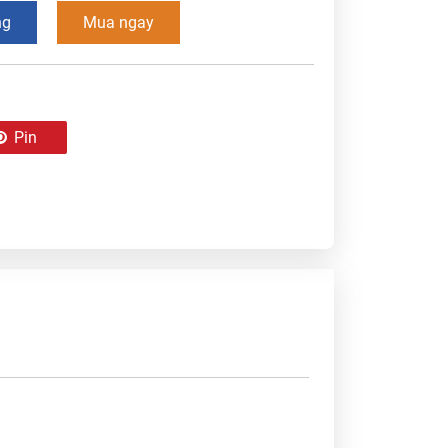
ng
Mua ngay
Pin