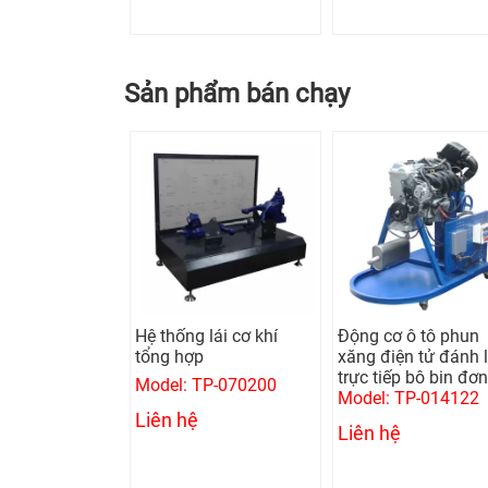
Sản phẩm bán chạy
ống lái cơ khí
Động cơ ô tô phun
Mô hình động c
hợp
xăng điện tử đánh lửa
Diesel 4 xylanh
trực tiếp bô bin đơn
dầu điện tử
: TP-070200
Model: TP-014122
Model: TPE-021
 hệ
Liên hệ
Liên hệ