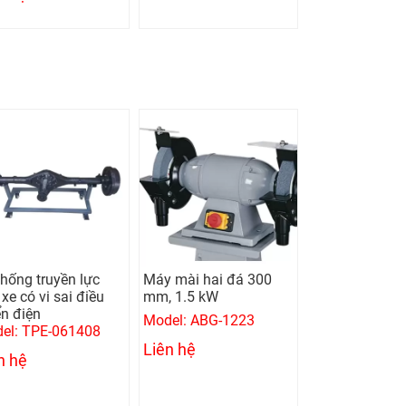
Máy mài hai đá 300
Máy khoan bàn 16
Máy cưa đứ
mm, 1.5 kW
mm, 0.75 kw
100A
Model: ABG-1223
Model: UMD-16A
Model: KS-
Liên hệ
Liên hệ
Liên hệ