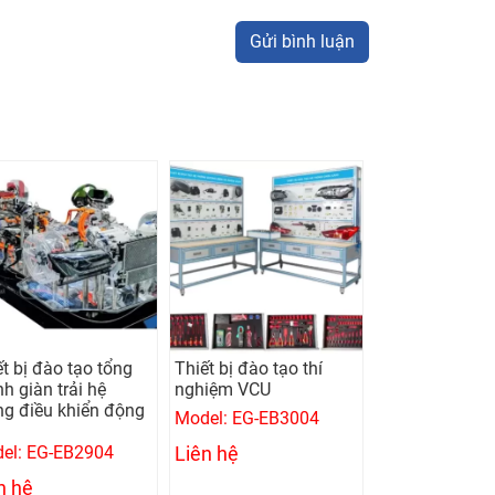
Gửi bình luận
ết bị đào tạo tổng
Thiết bị đào tạo thí
h giàn trải hệ
nghiệm VCU
ng điều khiển động
Model: EG-EB3004
el: EG-EB2904
Liên hệ
n hệ