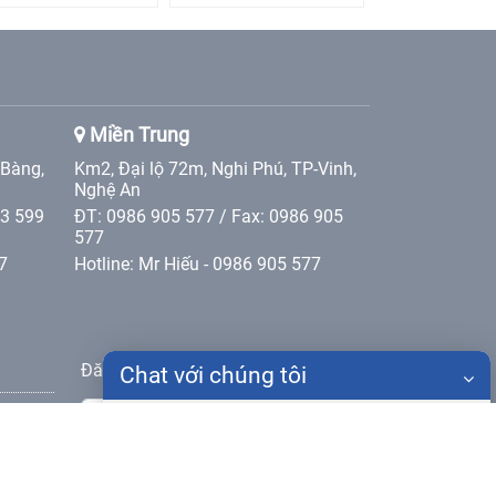
Miền Trung
 Bàng,
Km2, Đại lộ 72m, Nghi Phú, TP-Vinh,
Nghệ An
 3 599
ĐT: 0986 905 577 / Fax: 0986 905
577
7
Hotline: Mr Hiếu - 0986 905 577
Đăng ký nhận bản tin
Chat với chúng tôi
Gửi
Họ tên