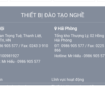
THIẾT BỊ ĐÀO TẠO NGHỀ
ội
Hải Phòng
an Trọng Tuệ, Thanh Liệt,
Tổng kho Thượng Lý, 02 Hồng
Trì, HN
Hải Phòng
86 905 577 / Fax: 0243 3 910
ĐT: 0986 905 577 / Fax: 0225
866
0100981927
Hotline: Mr Hiếu - 0986 905 57
: Mr Hiếu - 0986 905 577
in
Lĩnh vực hoạt động
ng và vận chuyên
Thiết bị đào tạo dạy nghề
oản bảo hành
oản thanh toán