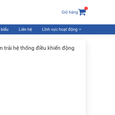
0
Giỏ hàng
 biểu
Liên hệ
Lĩnh vực hoạt động
àn trải hệ thống điều khiển động