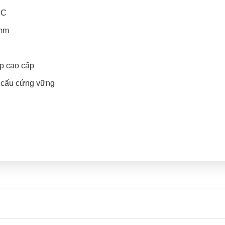
oC
 mm
íp cao cấp
t cấu cứng vững