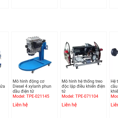
ơ
Mô hình hệ thống treo
Hệ thống truyền lực
 phun
độc lập điều khiển điện
cầu xe có vi sai điều
tử
khiển điện
145
Model: TPE-071104
Model: TPE-061408
Liên hệ
Liên hệ