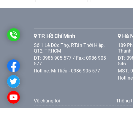
0986
TP. Hồ Chí Minh
Hà N
Số 1 Lê Đức Thọ, P.Tân Thới Hiệp,
189 Ph
905
Q12, TP.HCM
Thanh 
ĐT: 0986 905 577 / Fax: 0986 905
ĐT: 09
577
577
546
Hotline: Mr Hiếu - 0986 905 577
MST: 
Hotline
Về chúng tôi
Thông t
Giới thiệu
Giao hà
Các giá trị Tân Phát Etek
Điều kh
Liên hệ
Điều kh