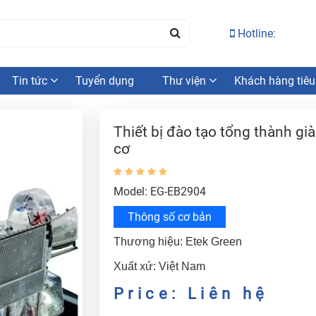
Hotline:
Tin tức
Tuyển dụng
Thư viện
Khách hàng tiêu
Thiết bị đào tạo tổng thành gi
cơ
Model: EG-EB2904
Thông số cơ bản
Thương hiệu: Etek Green
Xuất xứ: Việt Nam
Price: Liên hệ