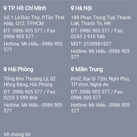
TP. Hồ Chí Minh
Hà Nội
Số 1 Lê Đức Thọ, P.Tân Thới
189 Phan Trọng Tuệ, Thanh
Hiệp, Q12, TP.HCM
Liệt, Thanh Trì, HN
ĐT: 0986 905 577 / Fax:
ĐT: 0986 905 577 / Fax:
0986 905 577
0243 3 910 546
Hotline: Mr Hiếu - 0986 905
MST: 0100981927
577
Hotline: Mr Hiếu - 0986 905
577
Hải Phòng
Miền Trung
Tổng kho Thượng Lý, 02
Km2, Đại lộ 72m, Nghi Phú,
Hồng Bàng, Hải Phòng
TP-Vinh, Nghệ An
ĐT: 0986 905 577 / Fax:
ĐT: 0986 905 577 / Fax:
0225 3 599 866
0986 905 577
Hotline: Mr Hiếu - 0986 905
Hotline: Mr Hiếu - 0986 905
577
577
Về chúng tôi