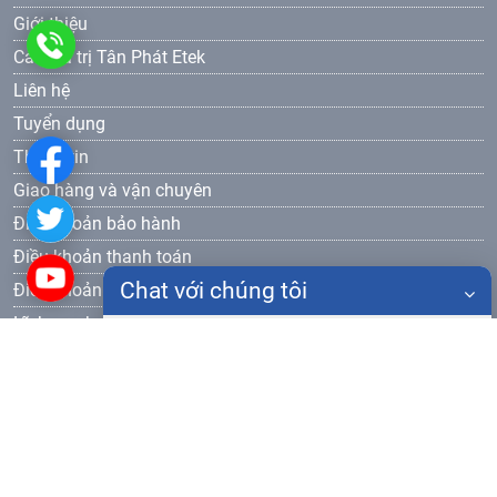
Giới thiệu
0986
Các giá trị Tân Phát Etek
Liên hệ
905
Tuyển dụng
577
Thông tin
Giao hàng và vận chuyên
Điều khoản bảo hành
Điều khoản thanh toán
Chat với chúng tôi
Điều khoản bảo mật
Lĩnh vực hoạt động
Họ tên
Thiết bị đào tạo dạy nghề
Đăng ký nhận bản tin
Điện thoại
Gửi