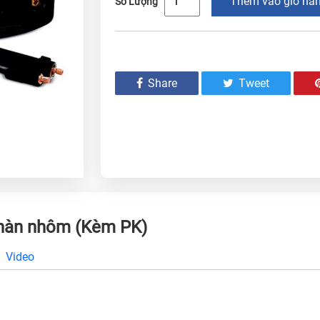
Thêm vào giỏ hà
Số Lượng
Share
Tweet
hàn nhôm (Kèm PK)
Video