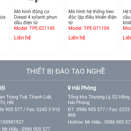
Mô hình động cơ
Mô hình hệ thống treo
Hệ 
lửa
Diesel 4 xylanh phun
độc lập điều khiển điện
cầu 
dầu điện tử
tử
khi
Model: TPE-021145
Model: TPE-071104
Mod
Liên hệ
Liên hệ
Liê
THIẾT BỊ ĐÀO TẠO NGHỀ
ội
Hải Phòng
an Trọng Tuệ, Thanh Liệt,
Tổng kho Thượng Lý, 02 Hồng
Trì, HN
Hải Phòng
86 905 577 / Fax: 0243 3 910
ĐT: 0986 905 577 / Fax: 0225
866
0100981927
Hotline: Mr Hiếu - 0986 905 57
: Mr Hiếu - 0986 905 577