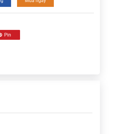
ng
Mua ngay
Pin