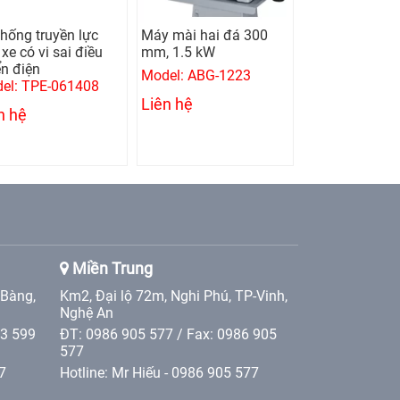
thống truyền lực
Máy mài hai đá 300
Máy khoan bà
xe có vi sai điều
mm, 1.5 kW
mm, 0.75 kw
ển điện
Model: ABG-1223
Model: UMD-1
el: TPE-061408
Liên hệ
Liên hệ
n hệ
Miền Trung
 Bàng,
Km2, Đại lộ 72m, Nghi Phú, TP-Vinh,
Nghệ An
 3 599
ĐT: 0986 905 577 / Fax: 0986 905
577
7
Hotline: Mr Hiếu - 0986 905 577