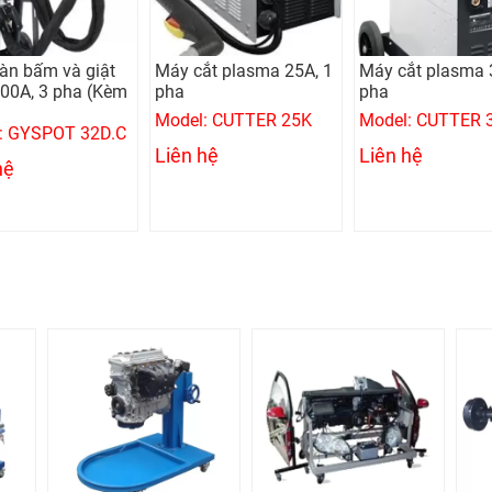
àn bấm và giật
Máy cắt plasma 25A, 1
Máy cắt plasma 
500A, 3 pha (Kèm
pha
pha
Model: CUTTER 25K
Model: CUTTER 
: GYSPOT 32D.C
Liên hệ
Liên hệ
hệ