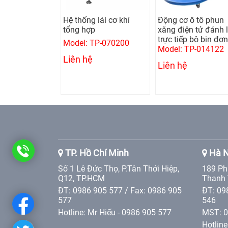
 giật nhôm
Hệ thống lái cơ khí
Động cơ ô tô phun
 1 pha (Kèm
tổng hợp
xăng điện tử đánh 
trực tiếp bô bin đơn
Model: TP-070200
GYSPOT ALU
Model: TP-014122
Liên hệ
Liên hệ
0986
TP. Hồ Chí Minh
Hà N
Số 1 Lê Đức Thọ, P.Tân Thới Hiệp,
189 Ph
905
Q12, TP.HCM
Thanh 
ĐT: 0986 905 577 / Fax: 0986 905
ĐT: 09
577
577
546
Hotline: Mr Hiếu - 0986 905 577
MST: 
Hotline