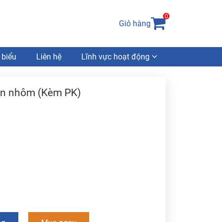
0
Giỏ hàng
 biểu
Liên hệ
Lĩnh vực hoạt động
àn nhôm (Kèm PK)