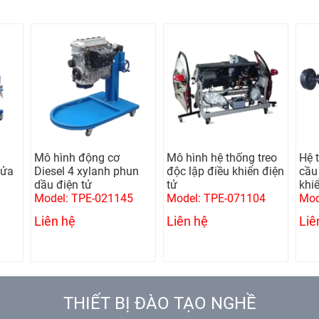
động cơ
Mô hình hệ thống treo
Hệ thống truyền lực
xylanh phun
độc lập điều khiển điện
cầu xe có vi sai điều
tử
tử
khiển điện
PE-021145
Model: TPE-071104
Model: TPE-061408
Liên hệ
Liên hệ
THIẾT BỊ ĐÀO TẠO NGHỀ