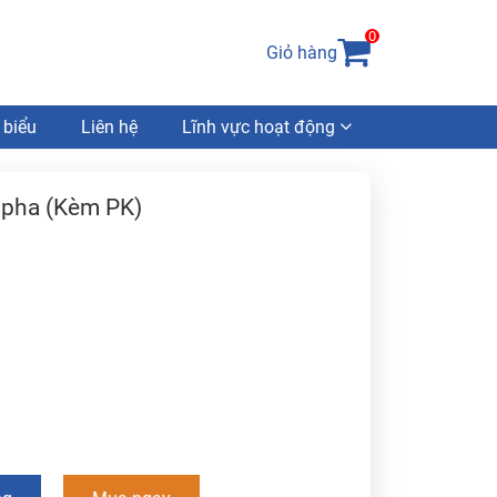
0
Giỏ hàng
 biểu
Liên hệ
Lĩnh vực hoạt động
 pha (Kèm PK)