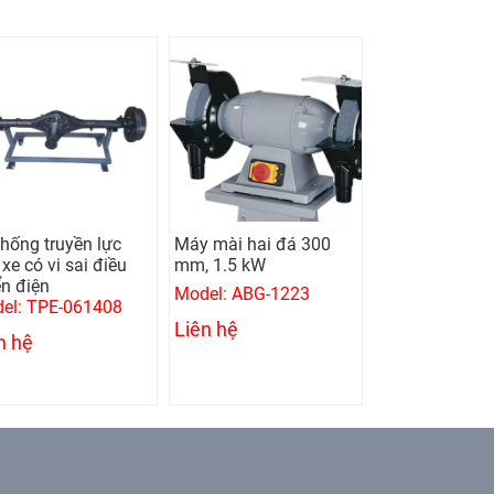
Máy mài hai đá 300
Máy khoan bàn 16
Máy 
mm, 1.5 kW
mm, 0.75 kw
100
Model: ABG-1223
Model: UMD-16A
Mode
Liên hệ
Liên hệ
Liên