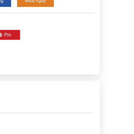
ng
Mua ngay
Pin