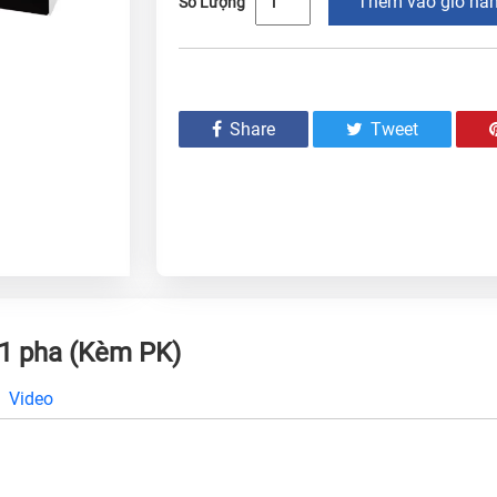
Thêm vào giỏ hà
Số Lượng
Share
Tweet
 1 pha (Kèm PK)
Video