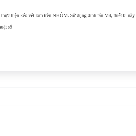
ực hiện kéo vết lõm trên NHÔM. Sử dụng đinh tán M4, thiết bị này ch
huật số