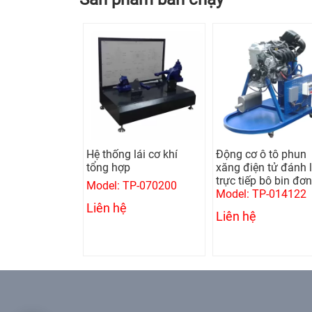
Hệ thống lái cơ khí
Động cơ ô tô phun
Mô hình 
tổng hợp
xăng điện tử đánh lửa
Diesel 4 
trực tiếp bô bin đơn
dầu điện 
Model: TP-070200
Model: TP-014122
Model: T
Liên hệ
Liên hệ
Liên hệ