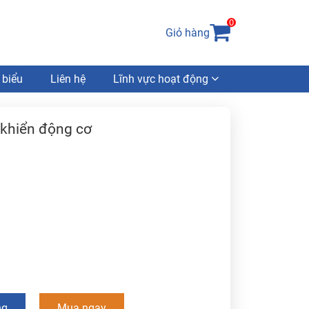
0
Giỏ hàng
 biểu
Liên hệ
Lĩnh vực hoạt động
 khiển động cơ
ng
Mua ngay