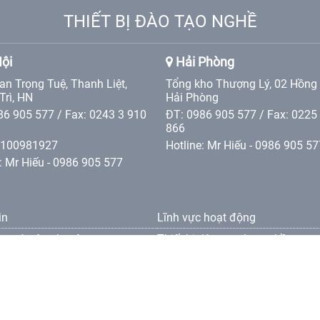
THIẾT BỊ ĐÀO TẠO NGHỀ
ội
Hải Phòng
an Trọng Tuệ, Thanh Liệt,
Tổng kho Thượng Lý, 02 Hồng
Trì, HN
Hải Phòng
86 905 577 / Fax: 0243 3 910
ĐT: 0986 905 577 / Fax: 0225
866
0100981927
Hotline: Mr Hiếu - 0986 905 57
: Mr Hiếu - 0986 905 577
in
Lĩnh vực hoạt động
ng và vận chuyên
Thiết bị đào tạo dạy nghề
oản bảo hành
oản thanh toán
oản bảo mật