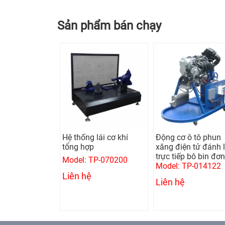
Sản phẩm bán chạy
 giật nhôm
Hệ thống lái cơ khí
Động cơ ô tô phun
 1 pha (Kèm
tổng hợp
xăng điện tử đánh 
trực tiếp bô bin đơn
Model: TP-070200
GYSPOT ALU
Model: TP-014122
Liên hệ
Liên hệ