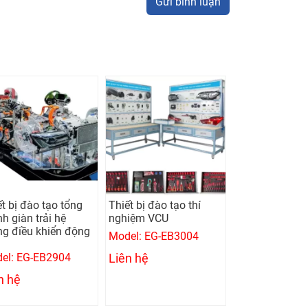
Gửi bình luận
ết bị đào tạo tổng
Thiết bị đào tạo thí
h giàn trải hệ
nghiệm VCU
ng điều khiển động
Model: EG-EB3004
el: EG-EB2904
Liên hệ
n hệ