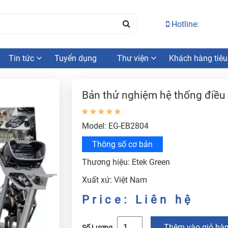
Hotline:
Tin tức
Tuyển dụng
Thư viện
Khách hàng tiêu
Bản thử nghiệm hệ thống điều
Model: EG-EB2804
Thông số cơ bản
Thương hiệu: Etek Green
Xuất xứ: Việt Nam
Price: Liên hệ
Thêm vào giỏ hà
Số Lượng