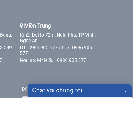
Miền Trung
 Bàng,
Km2, Đại lộ 72m, Nghi Phú, TP-Vinh,
Nghệ An
 3 599
ĐT: 0986 905 577 / Fax: 0986 905
577
7
Hotline: Mr Hiếu - 0986 905 577
Đăng ký nhận bản tin
Chat với chúng tôi
Gửi
Họ tên
Điện thoại