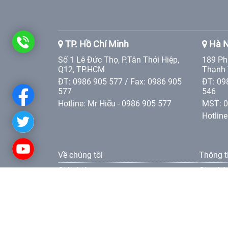
0986
TP. Hồ Chí Minh
Hà N
Số 1 Lê Đức Thọ, P.Tân Thới Hiệp,
189 Ph
905
Q12, TP.HCM
Thanh 
ĐT: 0986 905 577 / Fax: 0986 905
ĐT: 09
577
577
546
Hotline: Mr Hiếu - 0986 905 577
MST: 
Hotline
Về chúng tôi
Thông t
Giới thiệu
Giao hà
Các giá trị Tân Phát Etek
Điều kh
Liên hệ
Điều kh
Tuyển dụng
Điều kh