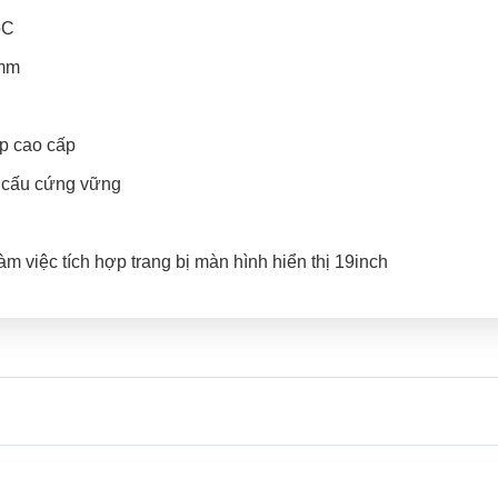
oC
 mm
íp cao cấp
t cấu cứng vững
m việc tích hợp trang bị màn hình hiển thị 19inch