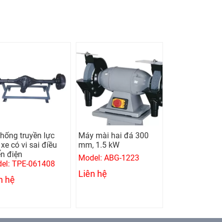
thống truyền lực
Máy mài hai đá 300
Máy khoan bà
xe có vi sai điều
mm, 1.5 kW
mm, 0.75 kw
ển điện
Model: ABG-1223
Model: UMD-1
el: TPE-061408
Liên hệ
Liên hệ
n hệ