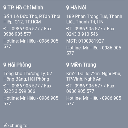
TP. Hồ Chí Minh
Hà Nội
Số 1 Lê Đức Thọ, P.Tân Thới
189 Phan Trọng Tuệ, Thanh
Hiệp, Q12, TP.HCM
Liệt, Thanh Trì, HN
ĐT: 0986 905 577 / Fax:
ĐT: 0986 905 577 / Fax:
0986 905 577
0243 3 910 546
Hotline: Mr Hiếu - 0986 905
MST: 0100981927
577
Hotline: Mr Hiếu - 0986 905
577
Hải Phòng
Miền Trung
Tổng kho Thượng Lý, 02
Km2, Đại lộ 72m, Nghi Phú,
Hồng Bàng, Hải Phòng
TP-Vinh, Nghệ An
ĐT: 0986 905 577 / Fax:
ĐT: 0986 905 577 / Fax:
0225 3 599 866
0986 905 577
Hotline: Mr Hiếu - 0986 905
Hotline: Mr Hiếu - 0986 905
577
577
Về chúng tôi