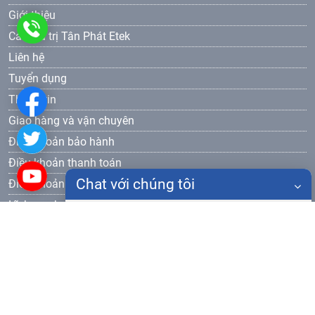
Giới thiệu
0986
Các giá trị Tân Phát Etek
Liên hệ
905
Tuyển dụng
577
Thông tin
Giao hàng và vận chuyên
Điều khoản bảo hành
Điều khoản thanh toán
Chat với chúng tôi
Điều khoản bảo mật
Lĩnh vực hoạt động
Họ tên
Thiết bị đào tạo dạy nghề
Đăng ký nhận bản tin
Điện thoại
Gửi