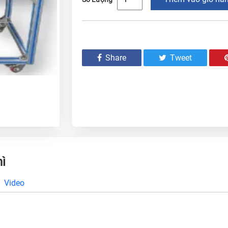
Share
Tweet
hì
Video