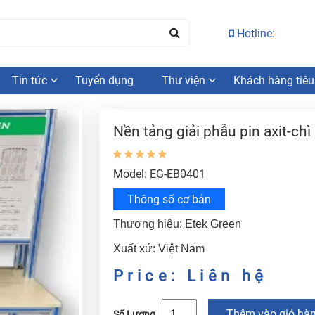
Hotline:
Tin tức
Tuyển dụng
Thư viện
Khách hàng tiêu
Nền tảng giải phẫu pin axit-chì
Model: EG-EB0401
Thông số cơ bản
Thương hiệu: Etek Green
Xuất xứ: Việt Nam
Price: Liên hệ
Thêm vào giỏ hà
Số Lượng