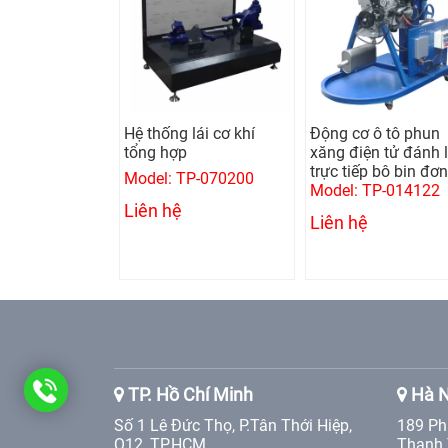
 giật nhôm
Hệ thống lái cơ khí
Động cơ ô tô phun
 1 pha (Kèm
tổng hợp
xăng điện tử đánh 
trực tiếp bô bin đơn
Model: TP-070200
GYSPOT ALU
Model: TP-014122
Liên hệ
Liên hệ
0986
TP. Hồ Chí Minh
Hà N
Số 1 Lê Đức Thọ, P.Tân Thới Hiệp,
189 Ph
905
Q12, TP.HCM
Thanh 