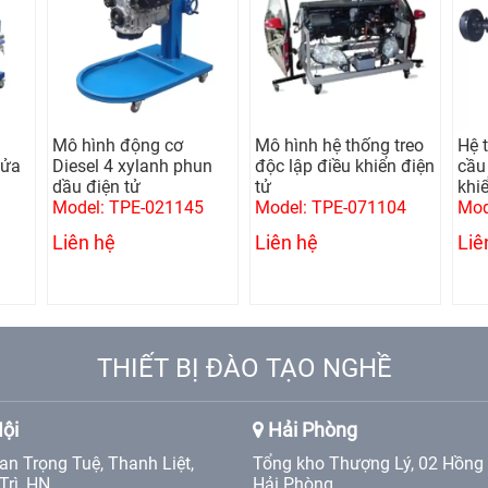
Mô hình động cơ
Mô hình hệ thống treo
Hệ 
lửa
Diesel 4 xylanh phun
độc lập điều khiển điện
cầu 
dầu điện tử
tử
khi
Model: TPE-021145
Model: TPE-071104
Mod
Liên hệ
Liên hệ
Liê
THIẾT BỊ ĐÀO TẠO NGHỀ
ội
Hải Phòng
an Trọng Tuệ, Thanh Liệt,
Tổng kho Thượng Lý, 02 Hồng
Trì, HN
Hải Phòng