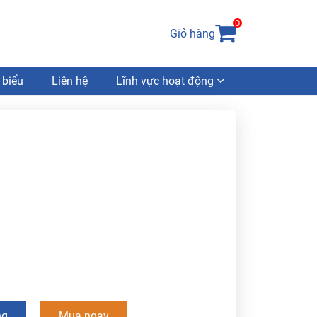
0
Giỏ hàng
 biểu
Liên hệ
Lĩnh vực hoạt động
ng
Mua ngay