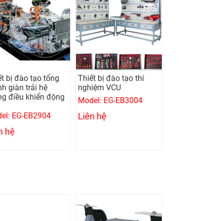
ết bị đào tạo tổng
Thiết bị đào tạo thí
h giàn trải hệ
nghiệm VCU
ng điều khiển động
Model: EG-EB3004
el: EG-EB2904
Liên hệ
n hệ