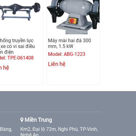
thống truyền lực
Máy mài hai đá 300
Máy khoan bà
xe có vi sai điều
mm, 1.5 kW
mm, 0.75 kw
ển điện
Model: ABG-1223
Model: UMD-1
el: TPE-061408
Liên hệ
Liên hệ
n hệ
Miền Trung
 Bàng,
Km2, Đại lộ 72m, Nghi Phú, TP-Vinh,
Nghệ An