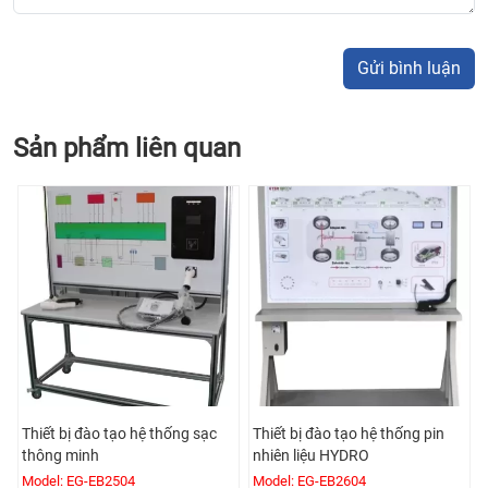
Gửi bình luận
Sản phẩm liên quan
U
Thiết bị đào tạo hệ thống sạc
Thiết bị đào tạo hệ thống pin
thông minh
nhiên liệu HYDRO
Model: EG-EB2504
Model: EG-EB2604