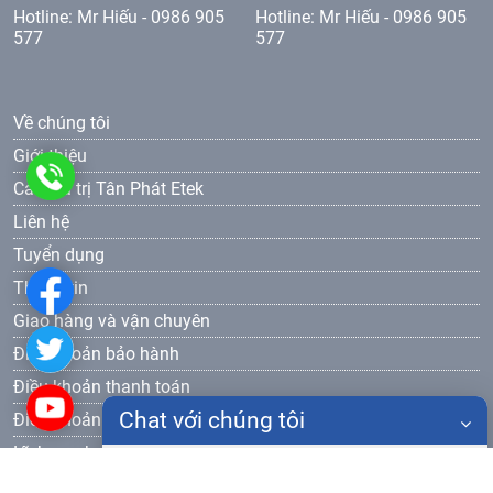
Hotline: Mr Hiếu - 0986 905
Hotline: Mr Hiếu - 0986 905
577
577
Về chúng tôi
Giới thiệu
0986
Các giá trị Tân Phát Etek
Liên hệ
905
Tuyển dụng
577
Thông tin
Giao hàng và vận chuyên
Điều khoản bảo hành
Điều khoản thanh toán
Chat với chúng tôi
Điều khoản bảo mật
Lĩnh vực hoạt động
Họ tên
Thiết bị đào tạo dạy nghề