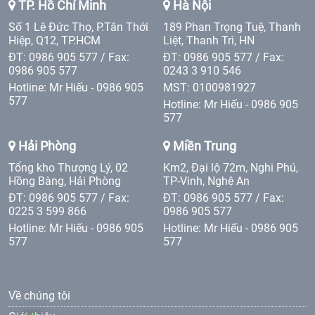
TP. Hồ Chí Minh
Hà Nội
Số 1 Lê Đức Thọ, P.Tân Thới
189 Phan Trọng Tuệ, Thanh
Hiệp, Q12, TP.HCM
Liệt, Thanh Trì, HN
ĐT: 0986 905 577 / Fax:
ĐT: 0986 905 577 / Fax:
0986 905 577
0243 3 910 546
Hotline: Mr Hiếu - 0986 905
MST: 0100981927
577
Hotline: Mr Hiếu - 0986 905
577
Hải Phòng
Miền Trung
Tổng kho Thượng Lý, 02
Km2, Đại lộ 72m, Nghi Phú,
Hồng Bàng, Hải Phòng
TP-Vinh, Nghệ An
ĐT: 0986 905 577 / Fax:
ĐT: 0986 905 577 / Fax:
0225 3 599 866
0986 905 577
Hotline: Mr Hiếu - 0986 905
Hotline: Mr Hiếu - 0986 905
577
577
Về chúng tôi