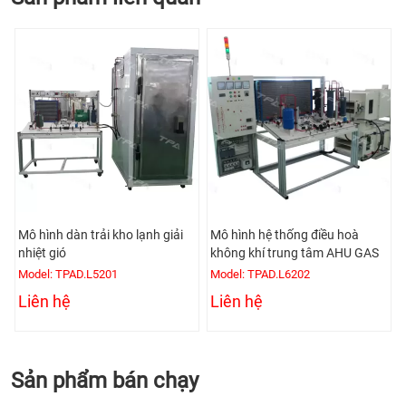
ạnh giải
Mô hình hệ thống điều hoà
Mô hình dàn trải hệ thống
không khí trung tâm AHU GAS
hoà trung tâm VRV
Model: TPAD.L6202
Model: TPAD.L6306
Liên hệ
Liên hệ
Sản phẩm bán chạy