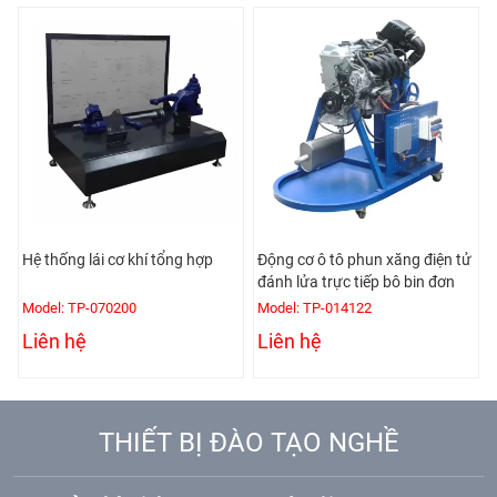
khí tổng hợp
Động cơ ô tô phun xăng điện tử
Mô hình động cơ Die
đánh lửa trực tiếp bô bin đơn
xylanh phun dầu điệ
0
Model: TP-014122
Model: TPE-021145
Liên hệ
Liên hệ
THIẾT BỊ ĐÀO TẠO NGHỀ