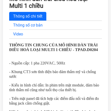
Multi 1 chiều
Thông số chi tiết
Thông số cơ bản
Video
THÔNG TIN CHUNG CỦA MÔ HÌNH DÀN TRẢI
ĐIỀU HOÀ LOẠI MULTI 1 CHIỀU - TPAD.D0204
- Nguồn cấp: 1 pha 220VAC, 50Hz
- Khung CT3 sơn tĩnh điện bảo đảm thẩm mỹ và chống
sước
- Kiểu in hình chỉ dẫn: In phim trên mặt module, đảm bảo
tính thẩm mĩ cũng như tuổi thọ của thiết bị.
- Trên mặt panel đã tích hợp các điểm đấu nối và điểm đo
bằng jack cắm chống giật.