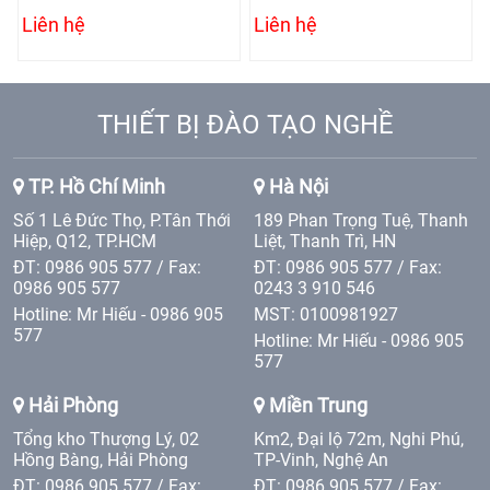
Liên hệ
Liên hệ
THIẾT BỊ ĐÀO TẠO NGHỀ
TP. Hồ Chí Minh
Hà Nội
Số 1 Lê Đức Thọ, P.Tân Thới
189 Phan Trọng Tuệ, Thanh
Hiệp, Q12, TP.HCM
Liệt, Thanh Trì, HN
ĐT: 0986 905 577 / Fax:
ĐT: 0986 905 577 / Fax:
0986 905 577
0243 3 910 546
Hotline: Mr Hiếu - 0986 905
MST: 0100981927
577
Hotline: Mr Hiếu - 0986 905
577
Hải Phòng
Miền Trung
Tổng kho Thượng Lý, 02
Km2, Đại lộ 72m, Nghi Phú,
Hồng Bàng, Hải Phòng
TP-Vinh, Nghệ An
ĐT: 0986 905 577 / Fax:
ĐT: 0986 905 577 / Fax: