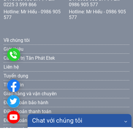
0225 3 599 866
0986 905 577
Hotline: Mr Hiếu - 0986 905
Hotline: Mr Hiếu - 0986 905
577
577
Về chúng tôi
Giới thiệu
0986
Các giá trị Tân Phát Etek
Liên hệ
905
Tuyển dụng
577
Thông tin
Giao hàng và vận chuyên
Điều khoản bảo hành
Điều khoản thanh toán
Chat với chúng tôi
Điều khoản bảo mật
Lĩnh vực hoạt động