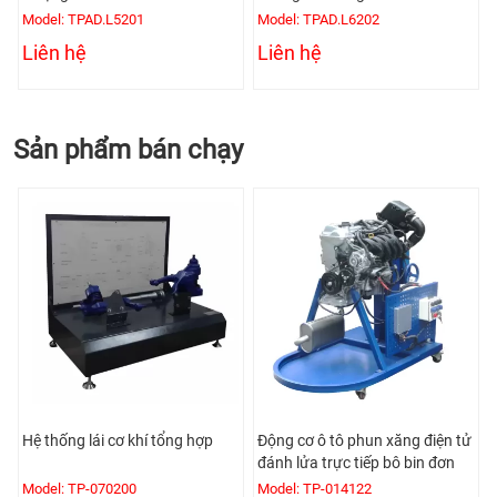
Model: TPAD.L6202
Model: TPAD.L6306
Liên hệ
Liên hệ
Sản phẩm bán chạy
ổng hợp
Động cơ ô tô phun xăng điện tử
Mô hình động cơ Diesel 4
đánh lửa trực tiếp bô bin đơn
xylanh phun dầu điện tử
Model: TP-014122
Model: TPE-021145