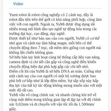
Video
Yumi robot là robot công nghiệp có 2 cánh tay, đây là
robot đầu tiên trên thế giới có khả năng phối hợp, cùng làm
việc với con người. Ngoài ra, YuMi được ứng dụng rất
nhiều trong mô hình đào tạo nghề tự động hóa trong các
trường đại học, cao đẳng, dạy nghề.
Được thiết kế như bản sao của con người, YuMi có cơ thể
nhỏ gọn và cánh tay làm bằng magie, mỗi bên có thể
chuyển động theo 7 trục, rất mềm dẻo giống con người mà
không lấn chiến không gian.
Sở hữu bàn tay linh hoạt cùng hệ thống cấp liệu vạn năng,
camera định vị chi tiết cần gắp và công nghệ điều khiển
chuyển động hiện đại phù hợp gắp các chi tiết nhỏ.
Điểm cốt lõi của YuMi là sở hữu DNA an toàn. Giống như
một cánh tay của con người có một bộ xương được bao
phủ bởi cơ bắp như là lớp đệm mềm. Sự sắp xếp này hấp
thụ lực của bất kỳ tác động không mong muốn nào với một
mức độ rất cao.
YuMi vẫn vô cùng chính xác và nhanh chóng khi trở về
cùng một điểm trong không gian lặp đi lặp lại với độ chính
xác 0,02mm và di chuyển với vận tốc tối đa 1.500mm/
giây.