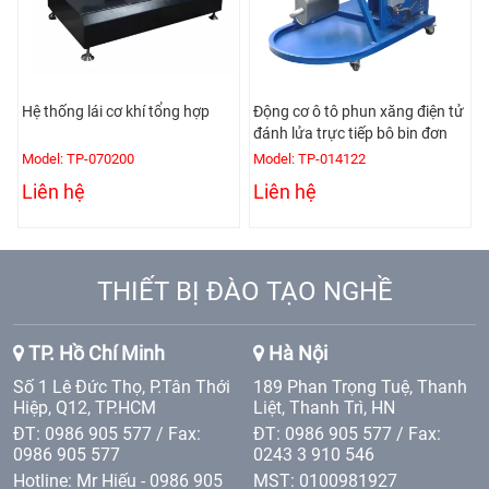
ơ khí tổng hợp
Động cơ ô tô phun xăng điện tử
Mô hình động cơ D
đánh lửa trực tiếp bô bin đơn
xylanh phun dầu đ
200
Model: TP-014122
Model: TPE-021145
Liên hệ
Liên hệ
THIẾT BỊ ĐÀO TẠO NGHỀ
TP. Hồ Chí Minh
Hà Nội
Số 1 Lê Đức Thọ, P.Tân Thới
189 Phan Trọng Tuệ, Thanh
Hiệp, Q12, TP.HCM
Liệt, Thanh Trì, HN
ĐT: 0986 905 577 / Fax:
ĐT: 0986 905 577 / Fax:
0986 905 577
0243 3 910 546
Hotline: Mr Hiếu - 0986 905
MST: 0100981927