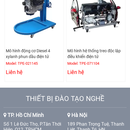
ử
Mô hình động cơ Diesel 4
Mô hình hệ thống treo độc lập
xylanh phun dầu điện tử
điều khiển điện tử
Model: TPE-021145
Model: TPE-071104
Liên hệ
Liên hệ
THIẾT BỊ ĐÀO TẠO NGHỀ
TP. Hồ Chí Minh
Hà Nội
Số 1 Lê Đức Thọ, P.Tân Thới
189 Phan Trọng Tuệ, Thanh
Hiệp, Q12, TP.HCM
Liệt, Thanh Trì, HN