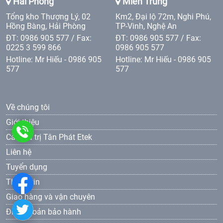
Hải Phòng
Miền Trung
Tổng kho Thượng Lý, 02
Km2, Đại lộ 72m, Nghi Phú,
Hồng Bàng, Hải Phòng
TP-Vinh, Nghệ An
ĐT: 0986 905 577 / Fax:
ĐT: 0986 905 577 / Fax:
0225 3 599 866
0986 905 577
Hotline: Mr Hiếu - 0986 905
Hotline: Mr Hiếu - 0986 905
577
577
Về chúng tôi
Giới thiệu
0986
Các giá trị Tân Phát Etek
Liên hệ
905
Tuyển dụng
577
Thông tin
Giao hàng và vận chuyên
Điều khoản bảo hành