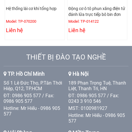
Hệ thống lái cơ khí tổng hợp
Động cơ ô tô phun xăng điện tử
đánh lửa trực tiếp bô bin đơn
Model: TP-070200
Model: TP-014122
Liên hệ
Liên hệ
THIẾT BỊ ĐÀO TẠO NGHỀ
TP. Hồ Chí Minh
Hà Nội
Số 1 Lê Đức Thọ, P.Tân Thới
189 Phan Trọng Tuệ, Thanh
Hiệp, Q12, TP.HCM
Liệt, Thanh Trì, HN
ĐT: 0986 905 577 / Fax:
ĐT: 0986 905 577 / Fax:
0986 905 577
0243 3 910 546
Hotline: Mr Hiếu - 0986 905
MST: 0100981927
577
Hotline: Mr Hiếu - 0986 905
577