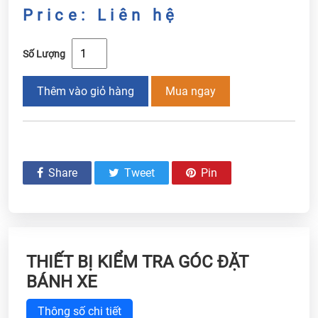
Price: Liên hệ
Số Lượng
Thêm vào giỏ hàng
Mua ngay
Share
Tweet
Pin
THIẾT BỊ KIỂM TRA GÓC ĐẶT
BÁNH XE
Thông số chi tiết