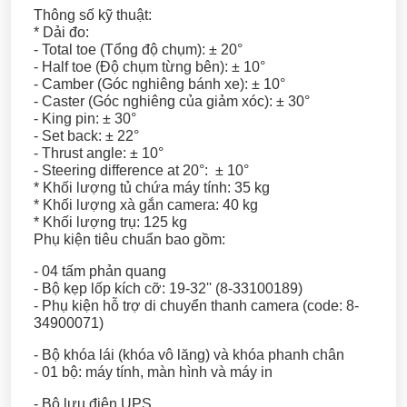
Thông số kỹ thuật:
* Dải đo:
- Total toe (Tổng độ chụm): ± 20°
- Half toe (Độ chụm từng bên): ± 10°
- Camber (Góc nghiêng bánh xe): ± 10°
- Caster (Góc nghiêng của giảm xóc): ± 30°
- King pin: ± 30°
- Set back: ± 22°
- Thrust angle: ± 10°
- Steering difference at 20°: ± 10°
* Khối lượng tủ chứa máy tính: 35 kg
* Khối lượng xà gắn camera: 40 kg
* Khối lượng trụ: 125 kg
Phụ kiện tiêu chuẩn bao gồm:
- 04 tấm phản quang
- Bộ kẹp lốp kích cỡ: 19-32'' (8-33100189)
- Phụ kiện hỗ trợ di chuyển thanh camera (code: 8-
34900071)
- Bộ khóa lái (khóa vô lăng) và khóa phanh chân
- 01 bộ: máy tính, màn hình và máy in
- Bộ lưu điện UPS