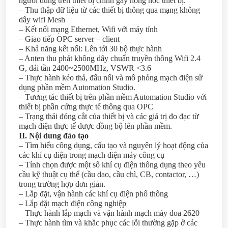
người dùng trên thiết bị chính gây hỏng hóc thiết bị.
– Thu thập dữ liệu từ các thiết bị thông qua mạng không
dây wifi Mesh
– Kết nối mạng Ethernet, Wifi với máy tính
– Giao tiếp OPC server – client
– Khả năng kết nối: Lên tới 30 bộ thực hành
– Anten thu phát không dây chuẩn truyền thông Wifi 2.4
G, dải tần 2400~2500MHz, VSWR <3.6
– Thực hành kéo thả, đấu nối và mô phỏng mạch điện sử
dụng phần mềm Automation Studio.
– Tương tác thiết bị trên phần mềm Automation Studio với
thiết bị phần cứng thực tế thông qua OPC
– Trạng thái đóng cắt của thiết bị và các giá trị đo đạc từ
mạch điện thực tế được đồng bộ lên phần mềm.
II. Nội dung đào tạo
– Tìm hiểu công dụng, cấu tạo và nguyên lý hoạt động của
các khí cụ điện trong mạch điện máy công cụ
– Tính chọn được một số khí cụ điện thông dụng theo yêu
cầu kỹ thuật cụ thể (cầu dao, cầu chì, CB, contactor, …)
trong trường hợp đơn giản.
– Lắp đặt, vận hành các khí cụ điện phổ thông
– Lắp đặt mạch điện công nghiệp
– Thực hành lắp mạch và vận hành mạch máy doa 2620
– Thực hành tìm và khắc phục các lỗi thường gặp ở các