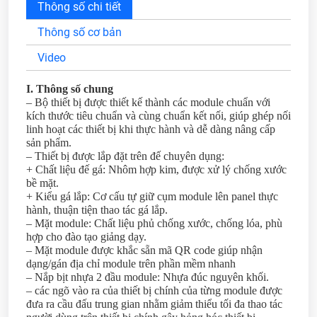
Thông số chi tiết
Thông số cơ bản
Video
I. Thông số chung
– Bộ thiết bị được thiết kế thành các module chuẩn với
kích thước tiêu chuẩn và cùng chuẩn kết nối, giúp ghép nối
linh hoạt các thiết bị khi thực hành và dễ dàng nâng cấp
sản phẩm.
– Thiết bị được lắp đặt trên đế chuyên dụng:
+ Chất liệu đế gá: Nhôm hợp kim, được xử lý chống xước
bề mặt.
+ Kiểu gá lắp: Cơ cấu tự giữ cụm module lên panel thực
hành, thuận tiện thao tác gá lắp.
– Mặt module: Chất liệu phủ chống xước, chống lóa, phù
hợp cho đào tạo giảng dạy.
– Mặt module được khắc sẵn mã QR code giúp nhận
dạng/gán địa chỉ module trên phần mềm nhanh
– Nắp bịt nhựa 2 đầu module: Nhựa đúc nguyên khối.
– các ngõ vào ra của thiết bị chính của từng module được
đưa ra cầu đấu trung gian nhằm giảm thiểu tối đa thao tác