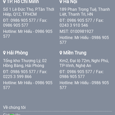
TP. Hồ Chí Minh
Hà Nội
Số 1 Lê Đức Thọ, P.Tân Thới
189 Phan Trọng Tuệ, Thanh
Hiệp, Q12, TP.HCM
Liệt, Thanh Trì, HN
ĐT: 0986 905 577 / Fax:
ĐT: 0986 905 577 / Fax:
0986 905 577
0243 3 910 546
Hotline: Mr Hiếu - 0986 905
MST: 0100981927
577
Hotline: Mr Hiếu - 0986 905
577
Hải Phòng
Miền Trung
Tổng kho Thượng Lý, 02
Km2, Đại lộ 72m, Nghi Phú,
Hồng Bàng, Hải Phòng
TP-Vinh, Nghệ An
ĐT: 0986 905 577 / Fax:
ĐT: 0986 905 577 / Fax:
0225 3 599 866
0986 905 577
Hotline: Mr Hiếu - 0986 905
Hotline: Mr Hiếu - 0986 905
577
577
Về chúng tôi