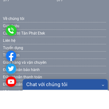
Về chúng tôi
Giới thiệu
0986
Các giá trị Tân Phát Etek
Liên hệ
905
Tuyển dụng
577
Thông tin
Giao hàng và vận chuyên
Điều khoản bảo hành
Điều khoản thanh toán
Chat với chúng tôi
Điều khoản bảo mật
Lĩnh vực hoạt động
Họ tên
Thiết bị đào tạo dạy nghề
Đăng ký nhận bản tin