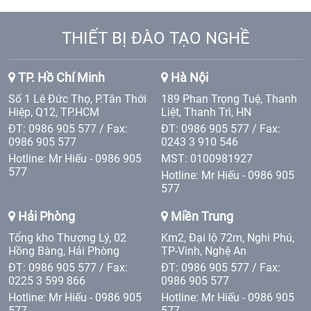
THIẾT BỊ ĐÀO TẠO NGHỀ
TP. Hồ Chí Minh
Hà Nội
Số 1 Lê Đức Thọ, P.Tân Thới
189 Phan Trọng Tuệ, Thanh
Hiệp, Q12, TP.HCM
Liệt, Thanh Trì, HN
ĐT: 0986 905 577 / Fax:
ĐT: 0986 905 577 / Fax:
0986 905 577
0243 3 910 546
Hotline: Mr Hiếu - 0986 905
MST: 0100981927
577
Hotline: Mr Hiếu - 0986 905
577
Hải Phòng
Miền Trung
Tổng kho Thượng Lý, 02
Km2, Đại lộ 72m, Nghi Phú,
Hồng Bàng, Hải Phòng
TP-Vinh, Nghệ An
ĐT: 0986 905 577 / Fax:
ĐT: 0986 905 577 / Fax:
0225 3 599 866
0986 905 577
Hotline: Mr Hiếu - 0986 905
Hotline: Mr Hiếu - 0986 905
577
577