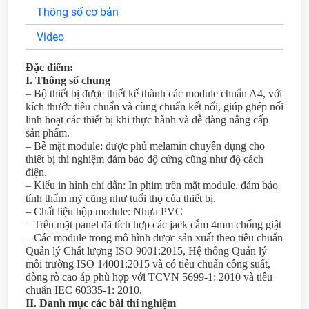
Thông số cơ bản
Video
Đặc điểm:
I. Thông số chung
– Bộ thiết bị được thiết kế thành các module chuẩn A4, với
kích thước tiêu chuẩn và cùng chuẩn kết nối, giúp ghép nối
linh hoạt các thiết bị khi thực hành và dễ dàng nâng cấp
sản phẩm.
– Bề mặt module: được phủ melamin chuyên dụng cho
thiết bị thí nghiệm đảm bảo độ cứng cũng như độ cách
điện.
– Kiểu in hình chỉ dẫn: In phim trên mặt module, đảm bảo
tính thẩm mỹ cũng như tuổi thọ của thiết bị.
– Chất liệu hộp module: Nhựa PVC
– Trên mặt panel đã tích hợp các jack cắm 4mm chống giật
– Các module trong mô hình được sản xuất theo tiêu chuẩn
Quản lý Chất lượng ISO 9001:2015, Hệ thống Quản lý
môi trường ISO 14001:2015 và có tiêu chuẩn công suất,
dòng rò cao áp phù hợp với TCVN 5699-1: 2010 và tiêu
chuẩn IEC 60335-1: 2010.
II. Danh mục các bài thí nghiệm