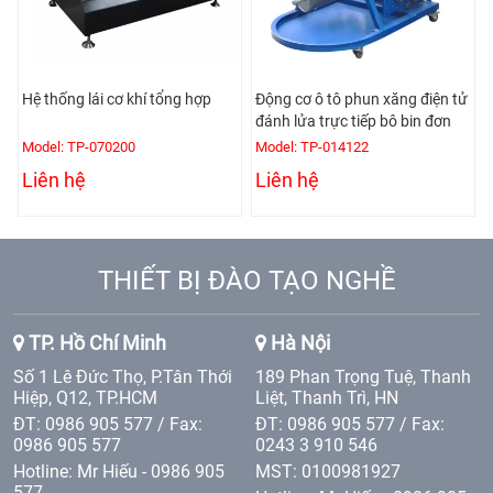
Hệ thống lái cơ khí tổng hợp
Động cơ ô tô phun xăng điện tử
đánh lửa trực tiếp bô bin đơn
Model: TP-070200
Model: TP-014122
Liên hệ
Liên hệ
THIẾT BỊ ĐÀO TẠO NGHỀ
TP. Hồ Chí Minh
Hà Nội
Số 1 Lê Đức Thọ, P.Tân Thới
189 Phan Trọng Tuệ, Thanh
Hiệp, Q12, TP.HCM
Liệt, Thanh Trì, HN
ĐT: 0986 905 577 / Fax:
ĐT: 0986 905 577 / Fax:
0986 905 577
0243 3 910 546
Hotline: Mr Hiếu - 0986 905
MST: 0100981927
577