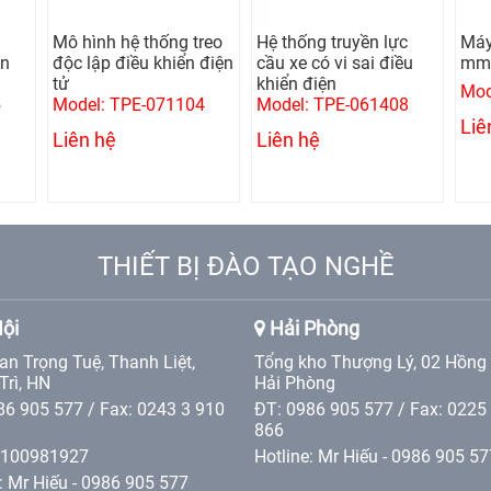
Mô hình hệ thống treo
Hệ thống truyền lực
Máy
un
độc lập điều khiển điện
cầu xe có vi sai điều
mm,
tử
khiển điện
Mod
5
Model: TPE-071104
Model: TPE-061408
Liê
Liên hệ
Liên hệ
THIẾT BỊ ĐÀO TẠO NGHỀ
ội
Hải Phòng
an Trọng Tuệ, Thanh Liệt,
Tổng kho Thượng Lý, 02 Hồng
Trì, HN
Hải Phòng
86 905 577 / Fax: 0243 3 910
ĐT: 0986 905 577 / Fax: 0225
866
0100981927
Hotline: Mr Hiếu - 0986 905 57
: Mr Hiếu - 0986 905 577