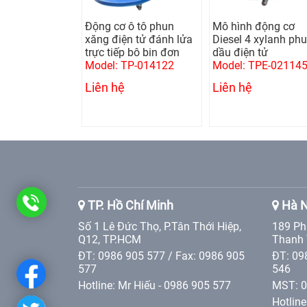
 lái cơ khí
Động cơ ô tô phun
Mô hình động cơ
p
xăng điện tử đánh lửa
Diesel 4 xylanh ph
trực tiếp bô bin đơn
dầu điện tử
TP-070200
Model: TP-014122
Model: TPE-02114
Liên hệ
Liên hệ
0986
TP. Hồ Chí Minh
Hà N
Số 1 Lê Đức Thọ, P.Tân Thới Hiệp,
189 Ph
905
Q12, TP.HCM
Thanh 
ĐT: 0986 905 577 / Fax: 0986 905
ĐT: 09
577
577
546
Hotline: Mr Hiếu - 0986 905 577
MST: 
Hotline