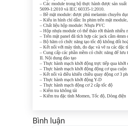
– Các module trong bộ thực hành được sản xuất
5699-1:2010 và IEC 60335-1:2010.
– Bề mặt module: được phủ melamin chuyên dụng
– Kiểu in hình chỉ dẫn: In phim trên mặt module,
– Chất liệu hộp module: Nhựa PVC
– Hộp nhựa module có thể tháo rời thành nhiều 
– Trên mặt panel đã tích hợp các jack cắm 4mm 
– Bộ hãm có chức năng tạo tốc độ không đổi ho
– Kết nối với máy tính, đo đạc và vẽ ra các đặc 
– Cung cấp các phần mềm có chức năng để lưu trữ
II. Nội dung đào tạo
– Thực hành mạch khởi động trực tiếp qua khởi 
– Thực hành mạch khởi động động cơ qua cuộn
– Kết nối và điều khiển chiều quay động cơ 3 ph
– Thực hành mạch khởi động Y-D
– Thực hành mạch động cơ 2 cấp tốc độ
– Kiểm tra không tải
– Kiểm tra đặc tính Momen, Tốc độ, Dòng điện
Bình luận