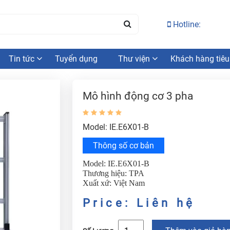
Hotline:
Tin tức
Tuyển dụng
Thư viện
Khách hàng tiêu
Mô hình động cơ 3 pha
Model: IE.E6X01-B
Thông số cơ bản
Model: IE.E6X01-B
Thương hiệu: TPA
Xuất xứ: Việt Nam
Price: Liên hệ