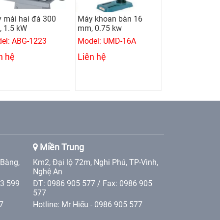
 mài hai đá 300
Máy khoan bàn 16
Máy cưa đứng
 1.5 kW
mm, 0.75 kw
100A
el: ABG-1223
Model: UMD-16A
Model: KS-10
n hệ
Liên hệ
Liên hệ
Miền Trung
 Bàng,
Km2, Đại lộ 72m, Nghi Phú, TP-Vinh,
Nghệ An
 3 599
ĐT: 0986 905 577 / Fax: 0986 905
577
7
Hotline: Mr Hiếu - 0986 905 577