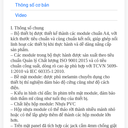
Thông số cơ bản
Video
I. Thông số chung
– Bộ thiết bị được thiết kế thành các module chuẩn A4, với
kích thước tiêu chuẩn và cùng chuẩn kết nối, giúp ghép nối
linh hoạt các thiết bị khi thực hành và dễ dàng nâng cấp
sản phẩm.
– Các module trong bộ thực hành được sản xuất theo tiêu
chuẩn Quản lý Chất lượng ISO 9001:2015 và có tiêu
chuẩn công suất, dòng rò cao áp phù hợp với TCVN 5699-
1:2010 và IEC 60335-1:2010.
– Bề mặt module: được phủ melamin chuyên dụng cho
thiết bị thí nghiệm đảm bảo độ cứng cũng như độ cách
điện.
– Kiểu in hình chỉ dẫn: In phim trên mặt module, đảm bảo
tính thẩm mĩ cũng như tuổi thọ của thiết bị.
– Chất liệu hộp module: Nhựa PVC
– Hộp nhựa module có thể tháo rời thành nhiều mảnh nhỏ
hoặc có thể lắp ghép thêm để thành các hộp module lớn
hơn.
– Trên mặt panel đã tích hợp các jack cắm 4mm chống giật