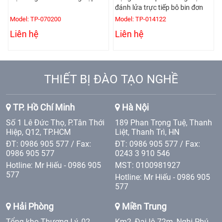
đánh lửa trực tiếp bô bin đơn
Model: TP-070200
Model: TP-014122
Liên hệ
Liên hệ
THIẾT BỊ ĐÀO TẠO NGHỀ
TP. Hồ Chí Minh
Hà Nội
Số 1 Lê Đức Thọ, P.Tân Thới
189 Phan Trọng Tuệ, Thanh
Hiệp, Q12, TP.HCM
Liệt, Thanh Trì, HN
ĐT: 0986 905 577 / Fax:
ĐT: 0986 905 577 / Fax:
0986 905 577
0243 3 910 546
Hotline: Mr Hiếu - 0986 905
MST: 0100981927
577
Hotline: Mr Hiếu - 0986 905
577
Hải Phòng
Miền Trung
Tổng kho Thượng Lý, 02
Km2, Đại lộ 72m, Nghi Phú,