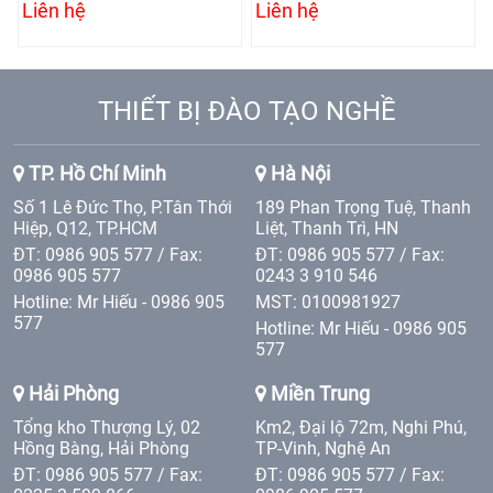
Liên hệ
Liên hệ
THIẾT BỊ ĐÀO TẠO NGHỀ
TP. Hồ Chí Minh
Hà Nội
Số 1 Lê Đức Thọ, P.Tân Thới
189 Phan Trọng Tuệ, Thanh
Hiệp, Q12, TP.HCM
Liệt, Thanh Trì, HN
ĐT: 0986 905 577 / Fax:
ĐT: 0986 905 577 / Fax:
0986 905 577
0243 3 910 546
Hotline: Mr Hiếu - 0986 905
MST: 0100981927
577
Hotline: Mr Hiếu - 0986 905
577
Hải Phòng
Miền Trung
Tổng kho Thượng Lý, 02
Km2, Đại lộ 72m, Nghi Phú,
Hồng Bàng, Hải Phòng
TP-Vinh, Nghệ An
ĐT: 0986 905 577 / Fax:
ĐT: 0986 905 577 / Fax: