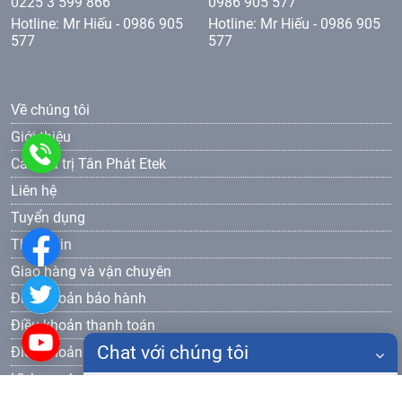
0225 3 599 866
0986 905 577
Hotline: Mr Hiếu - 0986 905
Hotline: Mr Hiếu - 0986 905
577
577
Về chúng tôi
Giới thiệu
0986
Các giá trị Tân Phát Etek
Liên hệ
905
Tuyển dụng
577
Thông tin
Giao hàng và vận chuyên
Điều khoản bảo hành
Điều khoản thanh toán
Chat với chúng tôi
Điều khoản bảo mật
Lĩnh vực hoạt động
Họ tên