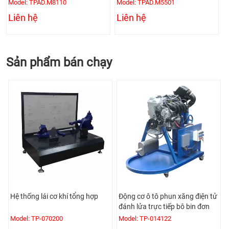
Model: TPAD.M5501
Model: TPAD.M0201
Liên hệ
Liên hệ
Sản phẩm bán chạy
Động cơ ô tô phun xăng điện tử
Mô hình động cơ Diesel 4
đánh lửa trực tiếp bô bin đơn
xylanh phun dầu điện tử
Model: TP-014122
Model: TPE-021145