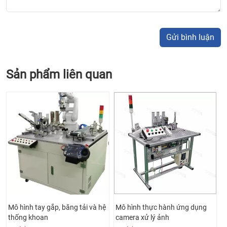
Gửi bình luận
Sản phẩm liên quan
ệ
Mô hình thực hành ứng dụng
Mô hình thiết bị chiết rót, đóng
camera xử lý ảnh
chai