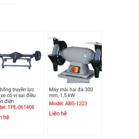
thống truyền lực
Máy mài hai đá 300
Máy khoan bà
xe có vi sai điều
mm, 1.5 kW
mm, 0.75 kw
ển điện
Model: ABG-1223
Model: UMD-1
el: TPE-061408
Liên hệ
Liên hệ
n hệ