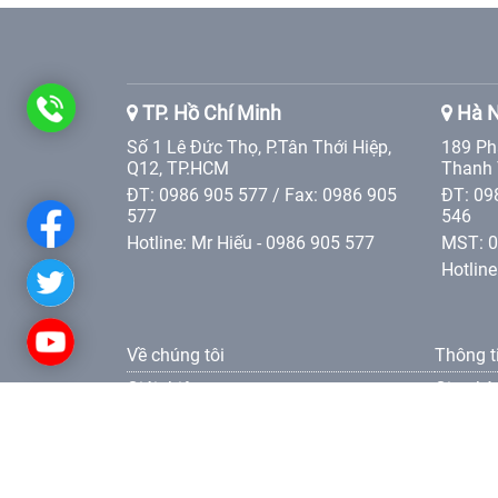
0986
TP. Hồ Chí Minh
Hà N
Số 1 Lê Đức Thọ, P.Tân Thới Hiệp,
189 Ph
905
Q12, TP.HCM
Thanh 
ĐT: 0986 905 577 / Fax: 0986 905
ĐT: 09
577
577
546
Hotline: Mr Hiếu - 0986 905 577
MST: 
Hotline
Về chúng tôi
Thông t
Giới thiệu
Giao hà
Các giá trị Tân Phát Etek
Điều kh
Liên hệ
Điều kh
Tuyển dụng
Điều kh