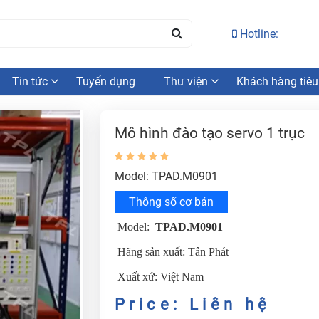
Hotline:
Tin tức
Tuyển dụng
Thư viện
Khách hàng tiêu
Mô hình đào tạo servo 1 trục
Model: TPAD.M0901
Thông số cơ bản
Model:
TPAD.M0901
Hãng sản xuất: Tân Phát
Xuất xứ: Việt Nam
Price: Liên hệ