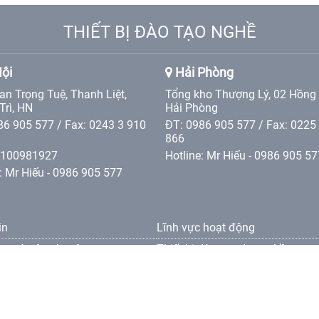
THIẾT BỊ ĐÀO TẠO NGHỀ
ội
Hải Phòng
an Trọng Tuệ, Thanh Liệt,
Tổng kho Thượng Lý, 02 Hồng
Trì, HN
Hải Phòng
86 905 577 / Fax: 0243 3 910
ĐT: 0986 905 577 / Fax: 0225
866
0100981927
Hotline: Mr Hiếu - 0986 905 57
: Mr Hiếu - 0986 905 577
in
Lĩnh vực hoạt động
ng và vận chuyên
Thiết bị đào tạo dạy nghề
oản bảo hành
oản thanh toán
oản bảo mật