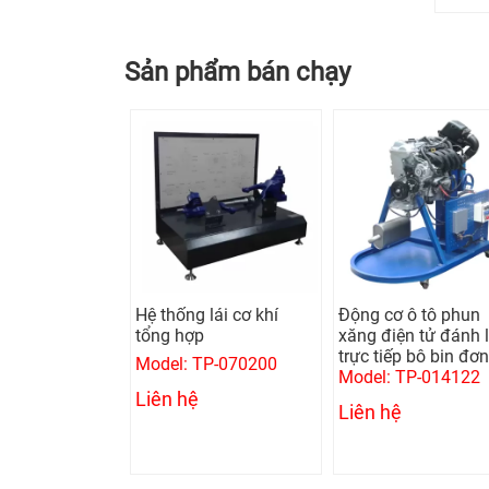
Sản phẩm bán chạy
 giật nhôm
Hệ thống lái cơ khí
Động cơ ô tô phun
 1 pha (Kèm
tổng hợp
xăng điện tử đánh 
trực tiếp bô bin đơn
Model: TP-070200
GYSPOT ALU
Model: TP-014122
Liên hệ
Liên hệ