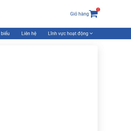
0
Giỏ hàng
 biểu
Liên hệ
Lĩnh vực hoạt động