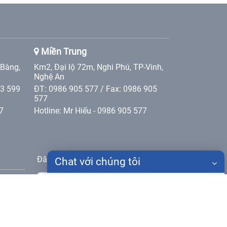
Miền Trung
 Bàng,
Km2, Đại lộ 72m, Nghi Phú, TP-Vinh,
Nghệ An
 3 599
ĐT: 0986 905 577 / Fax: 0986 905
577
7
Hotline: Mr Hiếu - 0986 905 577
Đăng ký nhận bản tin
Chat với chúng tôi
Gửi
Họ tên
Điện thoại