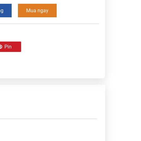
ng
Mua ngay
Pin