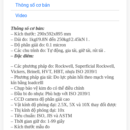
Thông số cơ bản
Video
Thông số cơ bản:
– Kích thước: 290x592x895 mm
– Dải đo: 1kgf/9.8N đến 250kgf/2.45kN l .
– Độ phân giải đo: 0.1 micron
– Các chu trình đo: Tự động, gia tải, giữ tải, rút tải .
– Đặc điểm:
– Các phương pháp đo: Rockwell, Superficial Rockwell,
Vickers, Brinell, HVT, HBT, nhựa ISO 2039/1
– Phương pháp gia tải: Đo lực phản hồi theo mạch vòng
kín bằng loadcelll
– Chụp bảo vệ kim đo có thể điều chỉnh
– Đầu bi đo nhựa: Phù hợp với ISO 2039/1
– CCD camera độ phân giải cao
– Vật kính độ phóng đại: 2.5X, 5X và 10X thay đổi được
– Thị kính độ phóng đại: 10x
– Tiêu chuẩn: ISO, JIS và ASTM
– Thời gian giữ đo: 1-99 giây
– Kích thước mẫu đo