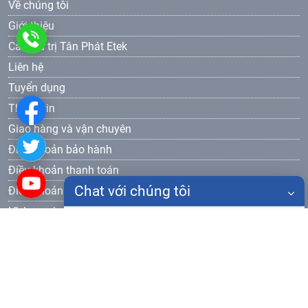
Về chúng tôi
Giới thiệu
0986
Các giá trị Tân Phát Etek
Liên hệ
905
Tuyển dụng
577
Thông tin
Giao hàng và vận chuyên
Điều khoản bảo hành
Điều khoản thanh toán
Chat với chúng tôi
Điều khoản bảo mật
Lĩnh vực hoạt động
Họ tên
Thiết bị đào tạo dạy nghề
Đăng ký nhận bản tin
Điện thoại
Gửi