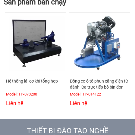
Sản phẩm bán chạy
Hệ thống lái cơ khí tổng hợp
Động cơ ô tô phun xăng điện tử
đánh lửa trực tiếp bô bin đơn
Model: TP-070200
Model: TP-014122
Liên hệ
Liên hệ
THIẾT BỊ ĐÀO TẠO NGHỀ