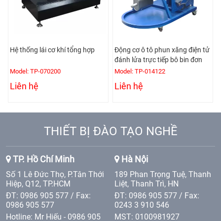
Hệ thống lái cơ khí tổng hợp
Động cơ ô tô phun xăng điện tử
đánh lửa trực tiếp bô bin đơn
Model: TP-070200
Model: TP-014122
Liên hệ
Liên hệ
THIẾT BỊ ĐÀO TẠO NGHỀ
TP. Hồ Chí Minh
Hà Nội
Số 1 Lê Đức Thọ, P.Tân Thới
189 Phan Trọng Tuệ, Thanh
Hiệp, Q12, TP.HCM
Liệt, Thanh Trì, HN
ĐT: 0986 905 577 / Fax:
ĐT: 0986 905 577 / Fax:
0986 905 577
0243 3 910 546
Hotline: Mr Hiếu - 0986 905
MST: 0100981927