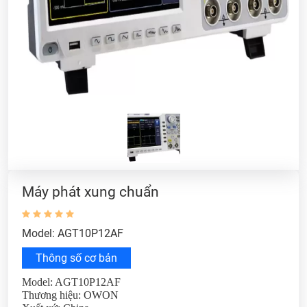
Máy phát xung chuẩn
Model: AGT10P12AF
Thông số cơ bản
Model: AGT10P12AF
Thương hiệu: OWON