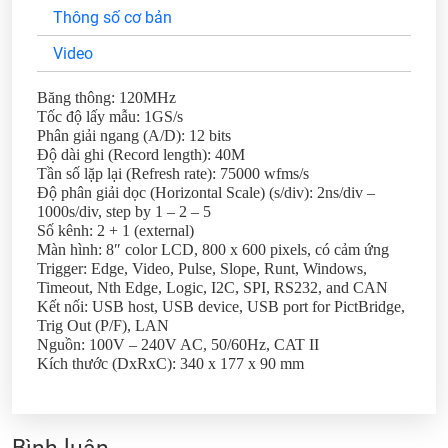
Thông số cơ bản
Video
Băng thông: 120MHz
Tốc độ lấy mẫu: 1GS/s
Phân giải ngang (A/D): 12 bits
Độ dài ghi (Record length): 40M
Tần số lặp lại (Refresh rate): 75000 wfms/s
Độ phân giải dọc (Horizontal Scale) (s/div): 2ns/div –
1000s/div, step by 1 – 2 – 5
Số kênh: 2 + 1 (external)
Màn hình: 8″ color LCD, 800 x 600 pixels, có cảm ứng
Trigger: Edge, Video, Pulse, Slope, Runt, Windows,
Timeout, Nth Edge, Logic, I2C, SPI, RS232, and CAN
Kết nối: USB host, USB device, USB port for PictBridge,
Trig Out (P/F), LAN
Nguồn: 100V – 240V AC, 50/60Hz, CAT II
Kích thước (DxRxC): 340 x 177 x 90 mm
Bình luận