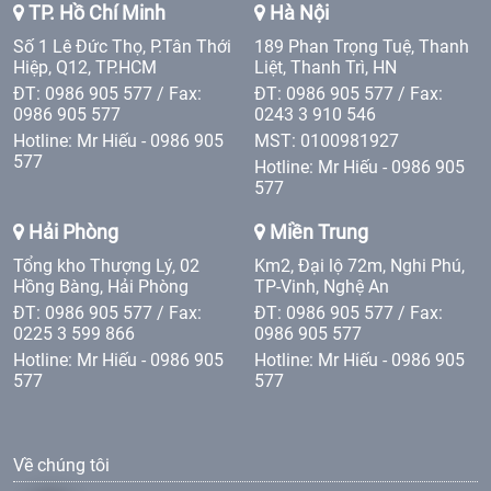
TP. Hồ Chí Minh
Hà Nội
Số 1 Lê Đức Thọ, P.Tân Thới
189 Phan Trọng Tuệ, Thanh
Hiệp, Q12, TP.HCM
Liệt, Thanh Trì, HN
ĐT: 0986 905 577 / Fax:
ĐT: 0986 905 577 / Fax:
0986 905 577
0243 3 910 546
Hotline: Mr Hiếu - 0986 905
MST: 0100981927
577
Hotline: Mr Hiếu - 0986 905
577
Hải Phòng
Miền Trung
Tổng kho Thượng Lý, 02
Km2, Đại lộ 72m, Nghi Phú,
Hồng Bàng, Hải Phòng
TP-Vinh, Nghệ An
ĐT: 0986 905 577 / Fax:
ĐT: 0986 905 577 / Fax:
0225 3 599 866
0986 905 577
Hotline: Mr Hiếu - 0986 905
Hotline: Mr Hiếu - 0986 905
577
577
Về chúng tôi