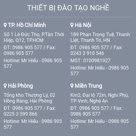
THIẾT BỊ ĐÀO TẠO NGHỀ
TP. Hồ Chí Minh
Hà Nội
Số 1 Lê Đức Thọ, P.Tân Thới
189 Phan Trọng Tuệ, Thanh
Hiệp, Q12, TP.HCM
Liệt, Thanh Trì, HN
ĐT: 0986 905 577 / Fax:
ĐT: 0986 905 577 / Fax:
0986 905 577
0243 3 910 546
Hotline: Mr Hiếu - 0986 905
MST: 0100981927
577
Hotline: Mr Hiếu - 0986 905
577
Hải Phòng
Miền Trung
Tổng kho Thượng Lý, 02
Km2, Đại lộ 72m, Nghi Phú,
Hồng Bàng, Hải Phòng
TP-Vinh, Nghệ An
ĐT: 0986 905 577 / Fax:
ĐT: 0986 905 577 / Fax:
0225 3 599 866
0986 905 577
Hotline: Mr Hiếu - 0986 905
Hotline: Mr Hiếu - 0986 905
577
577