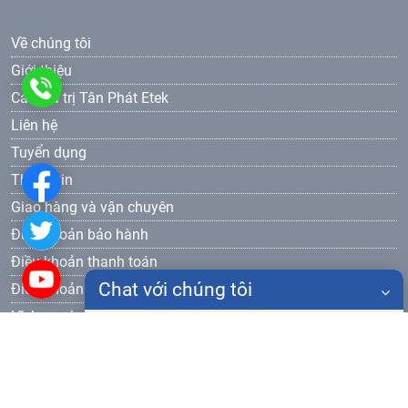
Về chúng tôi
Giới thiệu
0986
Các giá trị Tân Phát Etek
Liên hệ
905
Tuyển dụng
577
Thông tin
Giao hàng và vận chuyên
Điều khoản bảo hành
Điều khoản thanh toán
Chat với chúng tôi
Điều khoản bảo mật
Lĩnh vực hoạt động
Họ tên
Thiết bị đào tạo dạy nghề
Đăng ký nhận bản tin
Điện thoại
Gửi