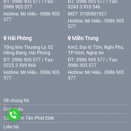
ĐT: 0986 905 577 / Fax:
ĐT: 0986 905 577 / Fax:
0986 905 577
0243 3 910 546
Hotline: Mr Hiếu - 0986 905
MST: 0100981927
577
Hotline: Mr Hiếu - 0986 905
577
Hải Phòng
Miền Trung
Tổng kho Thượng Lý, 02
Km2, Đại lộ 72m, Nghi Phú,
Hồng Bàng, Hải Phòng
TP-Vinh, Nghệ An
ĐT: 0986 905 577 / Fax:
ĐT: 0986 905 577 / Fax:
0225 3 599 866
0986 905 577
Hotline: Mr Hiếu - 0986 905
Hotline: Mr Hiếu - 0986 905
577
577
Về chúng tôi
Giới thiệu
0986
Các giá trị Tân Phát Etek
Liên hệ
905