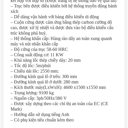
kết hợp với hộp số (Được trang bị hệ thống bảo vệ quá tải)
– Trục bên được điều khiển bởi hệ thống truyền động bánh
xích
– Dễ dàng vận hành với bảng điều khiển di động
– Cuộn cứng được cảm ứng bằng thép carbon cường độ
cao, được xử lý nhiệt và được đưa vào bộ điều khiển cấu
trúc không phá huỷ.
– Hệ thống khẩn cấp: Hàng rào dây an toàn xung quanh
máy và nút nhấn khẩn cấp
– Độ cứng của trục 58-60 HRC
– Công suất động cơ: 11 KW
– Khả năng lốc thép chiềy dày: 20 mm
– Tốc độ lốc: 5m/phút
– Chiều dải lốc: 2550 mm;
– Đường kính quả lô ở trên: 300 mm
– Đường kính quả lô ở dưới: 280 mm
– Kích thước máy(LxWxH): 4600 x1500 x1550 mm
– Trọng lượng: 9100 kg
– Nguồn cấp: 3ph/50Hz/380 V
– Được xây dựng theo các chỉ thị an toàn của EC (CE
Mark)
– Hướng dẫn sử dụng tiếng Anh
– Có phụ kiện tiêu chuẩn kèm theo