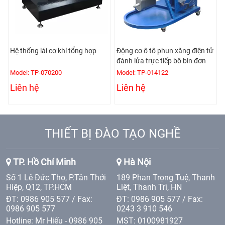
Hệ thống lái cơ khí tổng hợp
Động cơ ô tô phun xăng điện tử
đánh lửa trực tiếp bô bin đơn
Model: TP-070200
Model: TP-014122
Liên hệ
Liên hệ
THIẾT BỊ ĐÀO TẠO NGHỀ
TP. Hồ Chí Minh
Hà Nội
Số 1 Lê Đức Thọ, P.Tân Thới
189 Phan Trọng Tuệ, Thanh
Hiệp, Q12, TP.HCM
Liệt, Thanh Trì, HN
ĐT: 0986 905 577 / Fax:
ĐT: 0986 905 577 / Fax:
0986 905 577
0243 3 910 546
Hotline: Mr Hiếu - 0986 905
MST: 0100981927