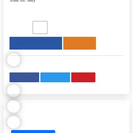
Price: Liên hệ
Số Lượng
Thêm vào giỏ hàng
Mua ngay
0986
905
Share
Tweet
Pin
577
Máy hàn MIG-MAG 400A, 3 pha
(Kèm PK)