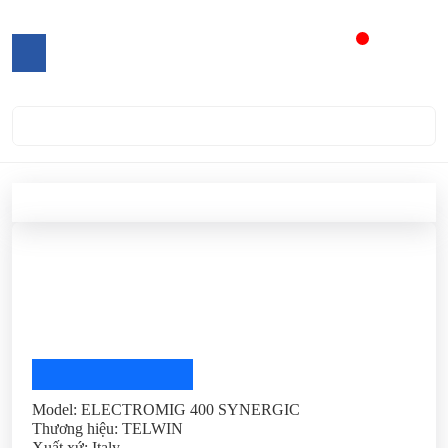
0
Máy hàn MIG-MAG 400A, 3 pha (Kèm
PK)
Model: ELECTROMIG 400 SYNERGIC
Thông số cơ bản
Model: ELECTROMIG 400 SYNERGIC
Thương hiệu: TELWIN
Xuất xứ: Italy