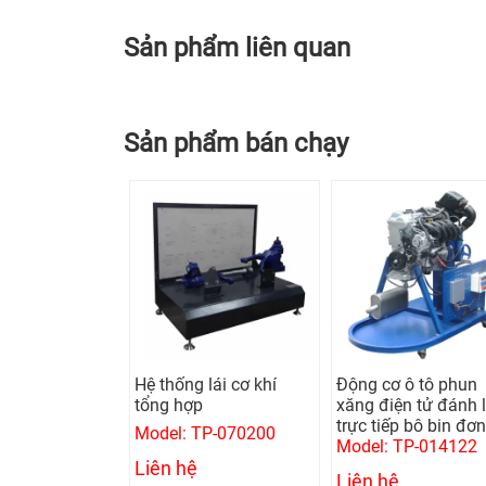
Sản phẩm liên quan
Sản phẩm bán chạy
 giật nhôm
Hệ thống lái cơ khí
Động cơ ô tô phun
 1 pha (Kèm
tổng hợp
xăng điện tử đánh 
trực tiếp bô bin đơn
Model: TP-070200
GYSPOT ALU
Model: TP-014122
Liên hệ
Liên hệ