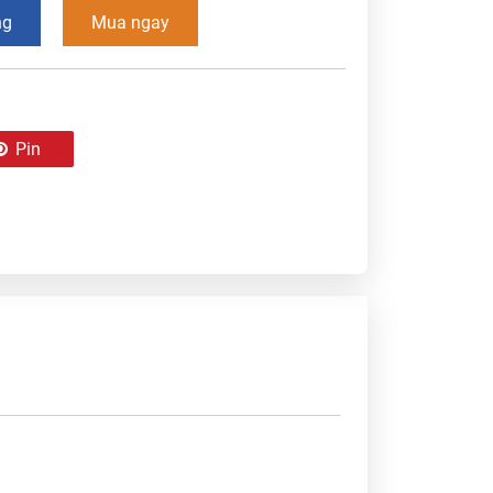
ng
Mua ngay
Pin