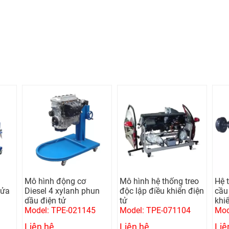
Mô hình động cơ
Mô hình hệ thống treo
Hệ 
lửa
Diesel 4 xylanh phun
độc lập điều khiển điện
cầu 
dầu điện tử
tử
khi
Model: TPE-021145
Model: TPE-071104
Mod
Liên hệ
Liên hệ
Liê