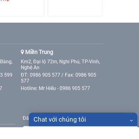
Miền Trung
 Bàng,
Km2, Đại lộ 72m, Nghi Phú, TP-Vinh,
Nghệ An
 3 599
ĐT: 0986 905 577 / Fax: 0986 905
577
7
Hotline: Mr Hiếu - 0986 905 577
Đăng ký nhận bản tin
Chat với chúng tôi
Gửi
Họ tên