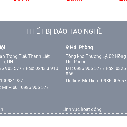
THIẾT BỊ ĐÀO TẠO NGHỀ
ội
Hải Phòng
an Trọng Tuệ, Thanh Liệt,
Tổng kho Thượng Lý, 02 Hồng
Trì, HN
Hải Phòng
86 905 577 / Fax: 0243 3 910
ĐT: 0986 905 577 / Fax: 0225
866
0100981927
Hotline: Mr Hiếu - 0986 905 57
: Mr Hiếu - 0986 905 577
in
Lĩnh vực hoạt động
ng và vận chuyên
Thiết bị đào tạo dạy nghề
oản bảo hành