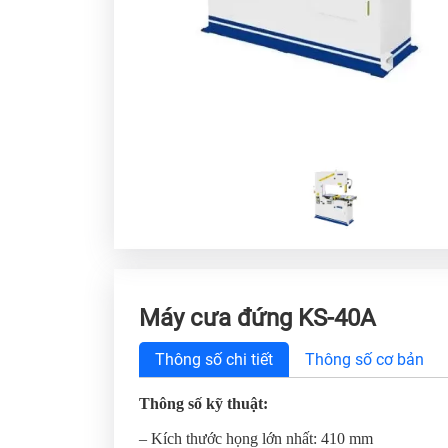
Máy cưa đứng KS-40A
Thông số chi tiết
Thông số cơ bản
Thông số kỹ thuật:
– Kích thước họng lớn nhất: 410 mm