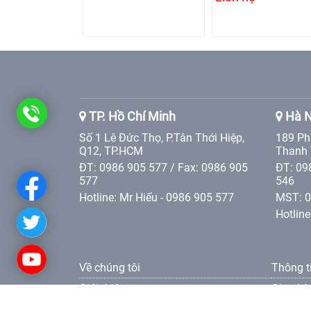
0986
TP. Hồ Chí Minh
Hà N
Số 1 Lê Đức Thọ, P.Tân Thới Hiệp,
189 Ph
905
Q12, TP.HCM
Thanh 
ĐT: 0986 905 577 / Fax: 0986 905
ĐT: 09
577
577
546
Hotline: Mr Hiếu - 0986 905 577
MST: 
Hotline
Về chúng tôi
Thông t
Giới thiệu
Giao hà
Các giá trị Tân Phát Etek
Điều kh