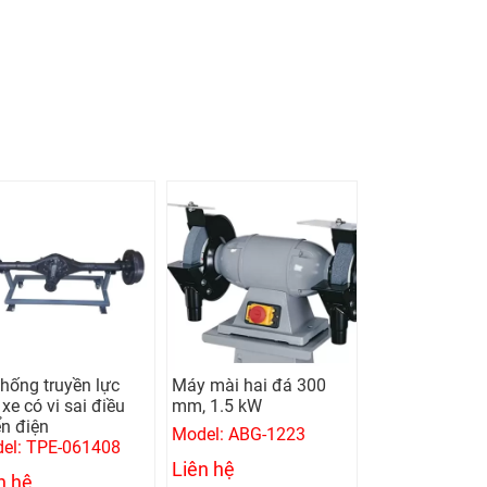
thống truyền lực
Máy mài hai đá 300
Máy khoan bà
xe có vi sai điều
mm, 1.5 kW
mm, 0.75 kw
ển điện
Model: ABG-1223
Model: UMD-1
el: TPE-061408
Liên hệ
Liên hệ
n hệ