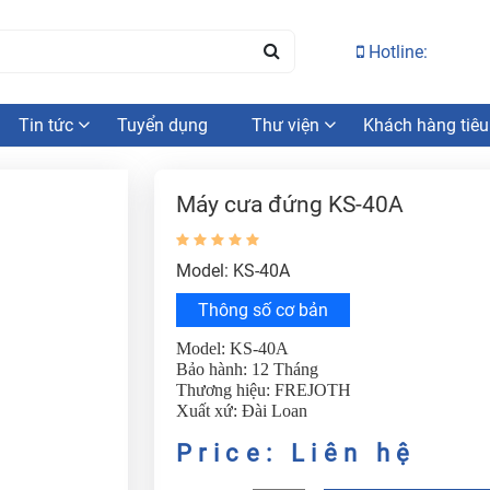
Hotline:
Tin tức
Tuyển dụng
Thư viện
Khách hàng tiêu
Máy cưa đứng KS-40A
Model: KS-40A
Thông số cơ bản
Model: KS-40A
Bảo hành: 12 Tháng
Thương hiệu: FREJOTH
Xuất xứ: Đài Loan
Price: Liên hệ