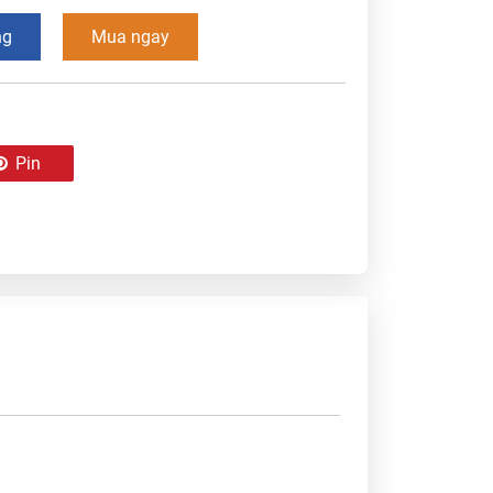
ng
Mua ngay
Pin