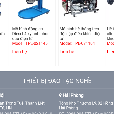
Mô hình động cơ
Mô hình hệ thống treo
Hệ 
lửa
Diesel 4 xylanh phun
độc lập điều khiển điện
cầu 
dầu điện tử
tử
khi
Model: TPE-021145
Model: TPE-071104
Mod
Liên hệ
Liên hệ
Liê
THIẾT BỊ ĐÀO TẠO NGHỀ
ội
Hải Phòng
an Trọng Tuệ, Thanh Liệt,
Tổng kho Thượng Lý, 02 Hồng
Trì, HN
Hải Phòng