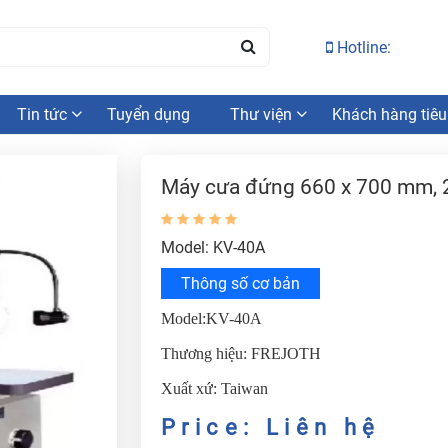
Hotline:
Tin tức
Tuyển dụng
Thư viện
Khách hàng tiêu
Máy cưa đứng 660 x 700 mm,
Model: KV-40A
Thông số cơ bản
Model:KV-40A
Thương hiệu: FREJOTH
Xuất xứ: Taiwan
Price: Liên hệ