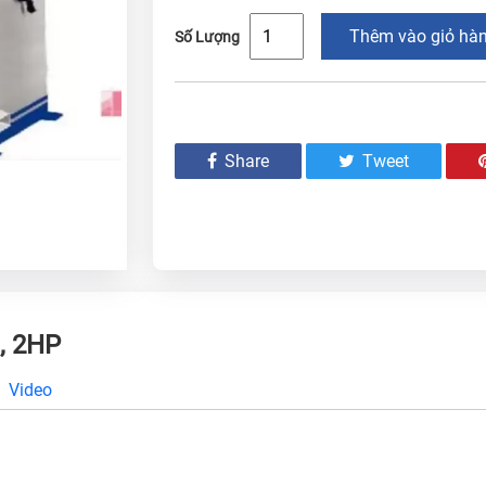
Thêm vào giỏ hà
Số Lượng
Share
Tweet
, 2HP
Video