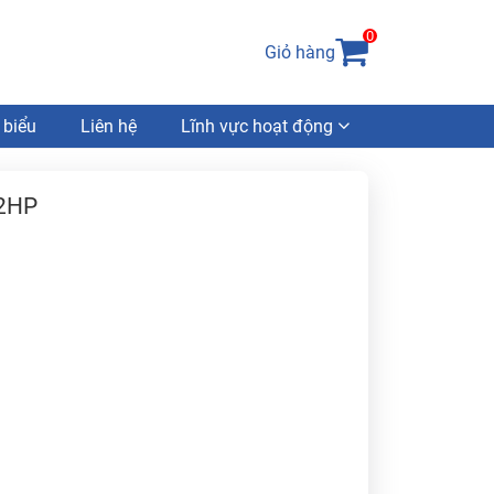
0
Giỏ hàng
 biểu
Liên hệ
Lĩnh vực hoạt động
 2HP