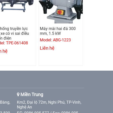
thống truyền lực
Máy mài hai đá 300
Máy khoan bà
xe có vi sai điều
mm, 1.5 kW
mm, 0.75 kw
ển điện
Model: ABG-1223
Model: UMD-1
el: TPE-061408
Liên hệ
Liên hệ
n hệ
Miền Trung
 Bàng,
Km2, Đại lộ 72m, Nghi Phú, TP-Vinh,
Nghệ An