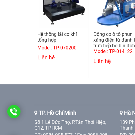
 giật nhôm
Hệ thống lái cơ khí
Động cơ ô tô phun
 1 pha (Kèm
tổng hợp
xăng điện tử đánh 
trực tiếp bô bin đơn
Model: TP-070200
GYSPOT ALU
Model: TP-014122
Liên hệ
Liên hệ
0986
TP. Hồ Chí Minh
Hà N
Số 1 Lê Đức Thọ, P.Tân Thới Hiệp,
189 Ph
905
Q12, TP.HCM
Thanh 