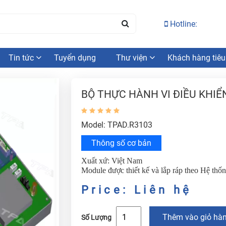
Hotline:
Tin tức
Tuyển dụng
Thư viện
Khách hàng tiêu
BỘ THỰC HÀNH VI ĐIỀU KHIỂ
Model: TPAD.R3103
Thông số cơ bản
Xuất xứ: Việt Nam
Module được thiết kế và lắp ráp theo Hệ th
Price: Liên hệ
Thêm vào giỏ hà
Số Lượng