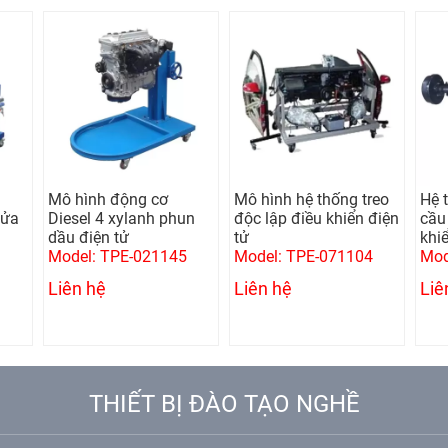
Mô hình động cơ
Mô hình hệ thống treo
Hệ 
lửa
Diesel 4 xylanh phun
độc lập điều khiển điện
cầu 
dầu điện tử
tử
khi
Model: TPE-021145
Model: TPE-071104
Mod
Liên hệ
Liên hệ
Liê
THIẾT BỊ ĐÀO TẠO NGHỀ