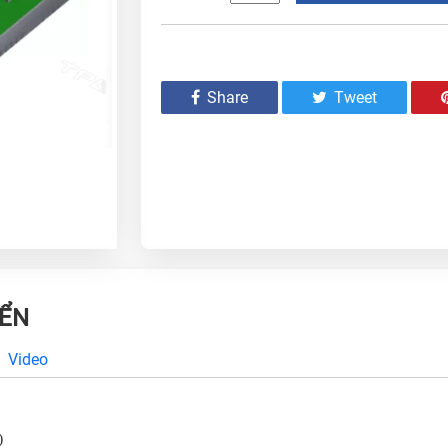
Share
Tweet
IỂN
Video
)