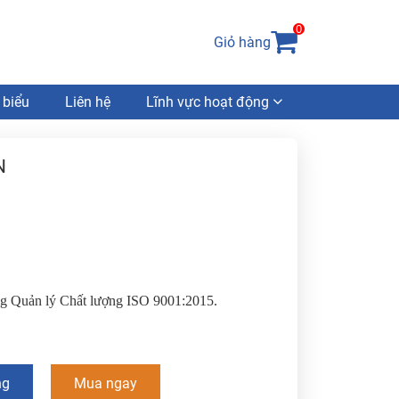
0
Giỏ hàng
 biểu
Liên hệ
Lĩnh vực hoạt động
N
ống Quản lý Chất lượng ISO 9001:2015.
ng
Mua ngay