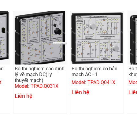
ản
Bộ thí nghiệm các định
Bộ thí nghiệm cơ bản
Bộ 
lý về mạch DC( lý
mạch AC - 1
khu
thuyết mạch)
X
Model: TPAD.Q041X
Mod
Model: TPAD.Q031X
Liên hệ
Liê
Liên hệ