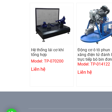
 giật nhôm
Hệ thống lái cơ khí
Động cơ ô tô phun
 1 pha (Kèm
tổng hợp
xăng điện tử đánh 
trực tiếp bô bin đơn
Model: TP-070200
GYSPOT ALU
Model: TP-014122
Liên hệ
Liên hệ