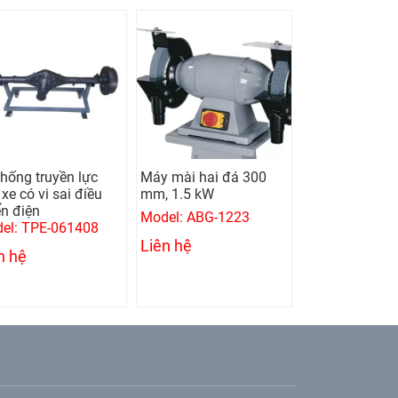
thống truyền lực
Máy mài hai đá 300
Máy khoan bà
xe có vi sai điều
mm, 1.5 kW
mm, 0.75 kw
ển điện
Model: ABG-1223
Model: UMD-1
el: TPE-061408
Liên hệ
Liên hệ
n hệ