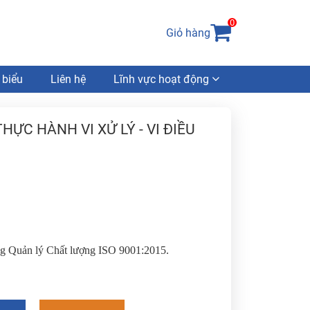
0
Giỏ hàng
 biểu
Liên hệ
Lĩnh vực hoạt động
ỰC HÀNH VI XỬ LÝ - VI ĐIỀU
ống Quản lý Chất lượng ISO 9001:2015.