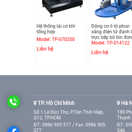
 giật nhôm
Hệ thống lái cơ khí
Động cơ ô tô phun
 1 pha (Kèm
tổng hợp
xăng điện tử đánh 
trực tiếp bô bin đơn
Model: TP-070200
GYSPOT ALU
Model: TP-014122
Liên hệ
Liên hệ
0986
TP. Hồ Chí Minh
Hà N
Số 1 Lê Đức Thọ, P.Tân Thới Hiệp,
189 Ph
905
Q12, TP.HCM
Thanh 
ĐT: 0986 905 577 / Fax: 0986 905
ĐT: 09
577
577
546