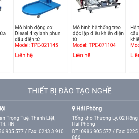
Mô hình động cơ
Mô hình hệ thống treo
Hệ 
lửa
Diesel 4 xylanh phun
độc lập điều khiển điện
cầu 
dầu điện tử
tử
khi
Model: TPE-021145
Model: TPE-071104
Mod
Liên hệ
Liên hệ
Liê
THIẾT BỊ ĐÀO TẠO NGHỀ
ội
Hải Phòng
an Trọng Tuệ, Thanh Liệt,
Tổng kho Thượng Lý, 02 Hồng
Trì, HN
Hải Phòng
86 905 577 / Fax: 0243 3 910
ĐT: 0986 905 577 / Fax: 0225
866