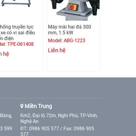
thống truyền lực
Máy mài hai đá 300
Máy khoan bà
xe có vi sai điều
mm, 1.5 kW
mm, 0.75 kw
ển điện
Model: ABG-1223
Model: UMD-1
el: TPE-061408
Liên hệ
Liên hệ
n hệ
Miền Trung
 Bàng,
Km2, Đại lộ 72m, Nghi Phú, TP-Vinh,
Nghệ An
 3 599
ĐT: 0986 905 577 / Fax: 0986 905
577