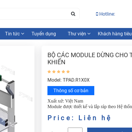
Hotline:
Tin tức
Tuyển dụng
Thư viện
Khách hàng tiêu
BỘ CÁC MODULE DỪNG CHO TH
KHIỂN
Model: TPAD.R1X0X
Thông số cơ bản
Xuất xứ: Việt Nam
Module được thiết kế và lắp ráp theo Hệ th
Price: Liên hệ