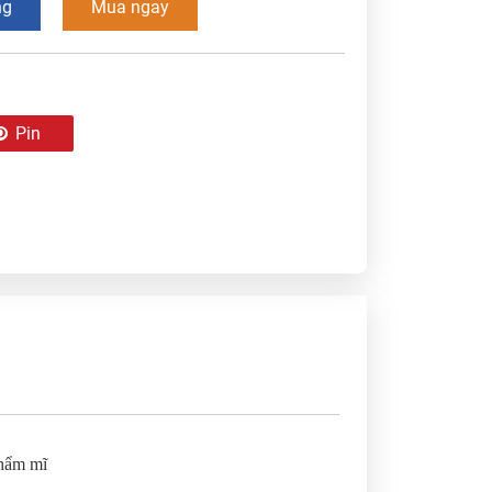
ng
Mua ngay
Pin
hẩm mĩ