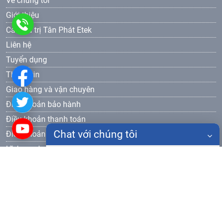
Về chúng tôi
Giới thiệu
0986
Các giá trị Tân Phát Etek
Liên hệ
905
Tuyển dụng
577
Thông tin
Giao hàng và vận chuyên
Điều khoản bảo hành
Điều khoản thanh toán
Chat với chúng tôi
Điều khoản bảo mật
Lĩnh vực hoạt động
Họ tên
Thiết bị đào tạo dạy nghề
Đăng ký nhận bản tin
Điện thoại
Gửi