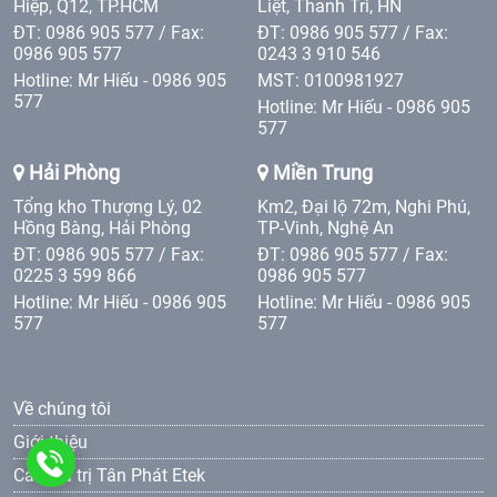
Hiệp, Q12, TP.HCM
Liệt, Thanh Trì, HN
ĐT: 0986 905 577 / Fax:
ĐT: 0986 905 577 / Fax:
0986 905 577
0243 3 910 546
Hotline: Mr Hiếu - 0986 905
MST: 0100981927
577
Hotline: Mr Hiếu - 0986 905
577
Hải Phòng
Miền Trung
Tổng kho Thượng Lý, 02
Km2, Đại lộ 72m, Nghi Phú,
Hồng Bàng, Hải Phòng
TP-Vinh, Nghệ An
ĐT: 0986 905 577 / Fax:
ĐT: 0986 905 577 / Fax:
0225 3 599 866
0986 905 577
Hotline: Mr Hiếu - 0986 905
Hotline: Mr Hiếu - 0986 905
577
577
Về chúng tôi
Giới thiệu
0986
Các giá trị Tân Phát Etek