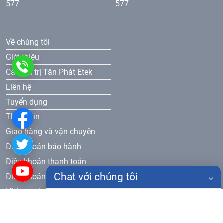
577
577
Về chúng tôi
Giới thiệu
0986
Các giá trị Tân Phát Etek
Liên hệ
905
Tuyển dụng
577
Thông tin
Giao hàng và vận chuyên
Điều khoản bảo hành
Điều khoản thanh toán
Chat với chúng tôi
Điều khoản bảo mật
Lĩnh vực hoạt động
Họ tên
Thiết bị đào tạo dạy nghề
Đăng ký nhận bản tin