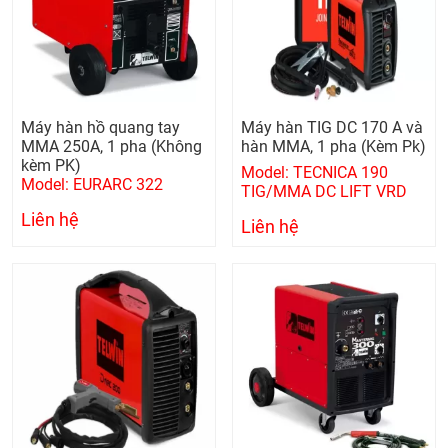
Máy hàn hồ quang tay
Máy hàn TIG DC 170 A và
MMA 250A, 1 pha (Không
hàn MMA, 1 pha (Kèm Pk)
kèm PK)
Model: TECNICA 190
Model: EURARC 322
TIG/MMA DC LIFT VRD
Liên hệ
Liên hệ